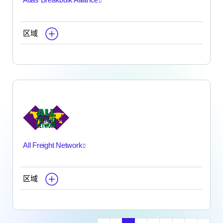
区域
All Freight Network
区域