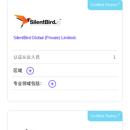
Certified Partner
SilentBird Global (Private) Limited
认证从业人员
1
区域
专业领域包括：
Certified Partner