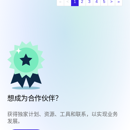
First page
Previous page
Next pag
Last 
«
<
1
2
3
4
5
>
»
想成为合作伙伴？
获得独家计划、资源、工具和联系，以实现业务
发展。