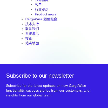
客户
行业观点
Product news
CargoWise 超值组合
技术支持
联系我们
系统演示
搜索
站点地图
Subscribe to our newsletter
Subscribe for the latest updates on new CargoWise
functionality, success stories from our customers, and
insights from our global team.