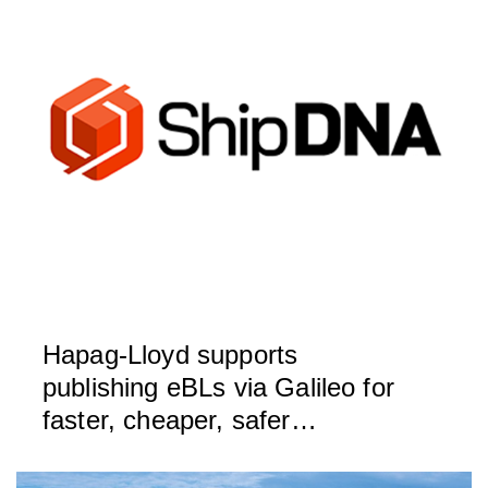
Hapag-Lloyd supports
publishing eBLs via Galileo for
faster, cheaper, safer
exchange of trade documents
based on DCSA standards