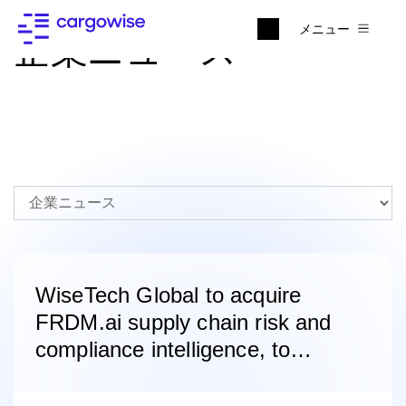
メニュー
企業ニュース
WiseTech Global to acquire
FRDM.ai supply chain risk and
compliance intelligence, to
accelerate development of
VerifyWise