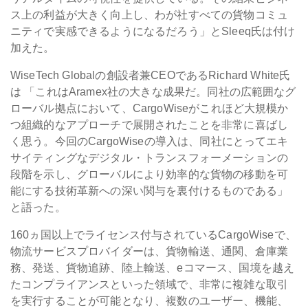
ス上の利益が大きく向上し、わが社すべての貨物コミュ
ニティで実感できるようになるだろう」とSleeq氏は付け
加えた。
WiseTech Globalの創設者兼CEOであるRichard White氏
は 「これはAramex社の大きな成果だ。同社の広範囲なグ
ローバル拠点において、CargoWiseがこれほど大規模か
つ組織的なアプローチで展開されたことを非常に喜ばし
く思う。今回のCargoWiseの導入は、同社にとってエキ
サイティングなデジタル・トランスフォーメーションの
段階を示し、グローバルにより効率的な貨物の移動を可
能にする技術革新への深い関与を裏付けるものである」
と語った。
160ヵ国以上でライセンス付与されているCargoWiseで、
物流サービスプロバイダーは、貨物輸送、通関、倉庫業
務、発送、貨物追跡、陸上輸送、eコマース、国境を越え
たコンプライアンスといった領域で、非常に複雑な取引
を実行することが可能となり、複数のユーザー、機能、