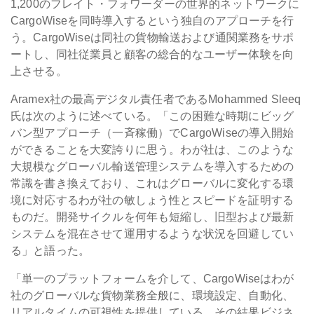
1,200のフレイト・フォワーダーの世界的ネットワークに
CargoWiseを同時導入するという独自のアプローチを行
う。CargoWiseは同社の貨物輸送および通関業務をサポ
ートし、同社従業員と顧客の総合的なユーザー体験を向
上させる。
Aramex社の最高デジタル責任者であるMohammed Sleeq
氏は次のように述べている。「この困難な時期にビッグ
バン型アプローチ（一斉稼働）でCargoWiseの導入開始
ができることを大変誇りに思う。わが社は、このような
大規模なグローバル輸送管理システムを導入するための
常識を書き換えており、これはグローバルに変化する環
境に対応するわが社の敏しょう性とスピードを証明する
ものだ。開発サイクルを何年も短縮し、旧型および最新
システムを混在させて運用するような状況を回避してい
る」と語った。
「単一のプラットフォームを介して、CargoWiseはわが
社のグローバルな貨物業務全般に、環境設定、自動化、
リアルタイムの可視性を提供している。その結果ビジネ