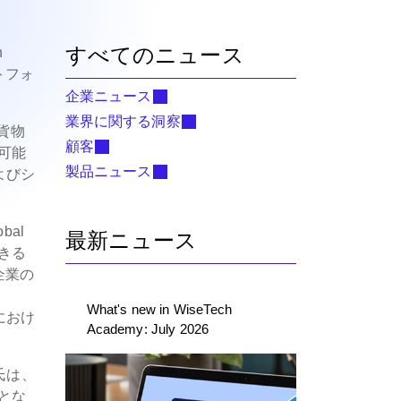
すべてのニュース
h
トフォ
企業ニュース
業界に関する洞察
貨物
顧客
可能
製品ニュース
よびシ
bal
最新ニュース
きる
企業の
What's new in WiseTech
におけ
Academy: July 2026
e氏は、
とな