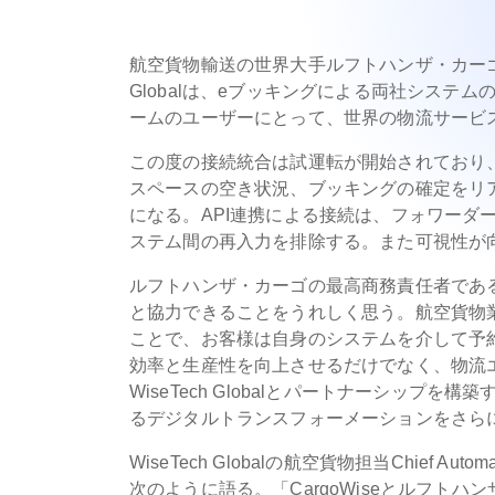
航空貨物輸送の世界大手ルフトハンザ・カーゴ社
Globalは、eブッキングによる両社システム
ームのユーザーにとって、世界の物流サービ
この度の接続統合は試運転が開始されており、C
スペースの空き状況、ブッキングの確定をリ
になる。API連携による接続は、フォワーダ
ステム間の再入力を排除する。また可視性が
ルフトハンザ・カーゴの最高商務責任者であるAshw
と協力できることをうれしく思う。航空貨物業界
ことで、お客様は自身のシステムを介して予
効率と生産性を向上させるだけでなく、物流
WiseTech Globalとパートナーシッ
るデジタルトランスフォーメーションをさら
WiseTech Globalの航空貨物担当Chief Auto
次のように語る。「CargoWiseとルフト