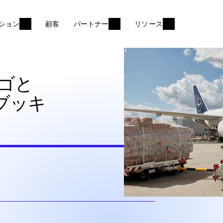
ション
顧客
パートナー
リソース
ゴと
がeブッキ