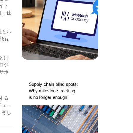
イト
は、仕
社とル
能も
とは
ロジ
サポ
Supply chain blind spots:
Why milestone tracking
is no longer enough
する
チェー
、そし