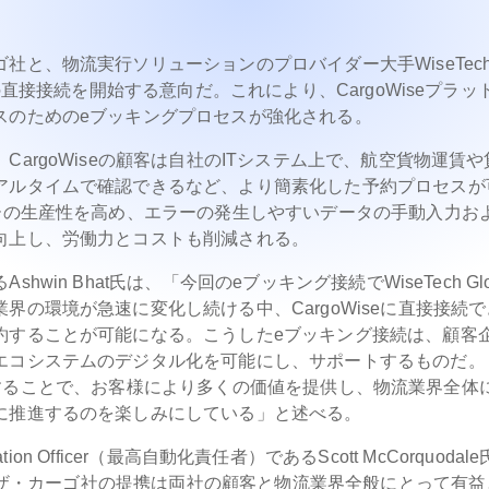
と、物流実行ソリューションのプロバイダー大手WiseTec
の直接接続を開始する意向だ。これにより、CargoWiseプラッ
スのためのeブッキングプロセスが強化される。
argoWiseの顧客は自社のITシステム上で、航空貨物運賃や
アルタイムで確認できるなど、より簡素化した予約プロセスが
ーの生産性を高め、エラーの発生しやすいデータの手動入力お
向上し、労働力とコストも削減される。
in Bhat氏は、「今回のeブッキング接続でWiseTech Glo
の環境が急速に変化し続ける中、CargoWiseに直接接続で
約することが可能になる。こうしたeブッキング接続は、顧客
エコシステムのデジタル化を可能にし、サポートするものだ。
プを構築することで、お客様により多くの価値を提供し、物流業界全体
に推進するのを楽しみにしている」と述べる。
mation Officer（最高自動化責任者）であるScott McCorquodal
ハンザ・カーゴ社の提携は両社の顧客と物流業界全般にとって有益