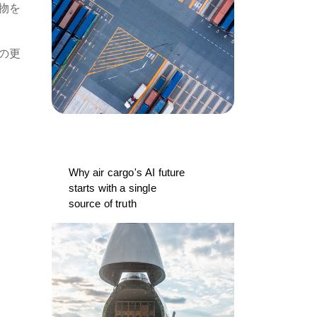
物を
の更
Why air cargo's AI future
starts with a single
source of truth