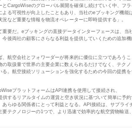
CargoWiseのグローバル展開を確保し続けていく中、フラ
による可視性が向上したこともあり、当社のeブッキング機能
状況など重要な情報を物流オペレーターに即時提供する」。
て重要だ。eブッキングの直接データインターフェースは、当
。今後両社の顧客にさらなる利益を提供していくための追加機
ば、航空会社とフォワーダーが将来的に優位に立つであろうこ
物の取扱量で世界の主要企業に数えられるだけでなく、テクノ
いる。航空接続ソリューションを強化するための今回の提携を
oWiseプラットフォームはAPI連携を使用して接続され、
アが提供するリアルタイムの運賃と空き状況に基づいて簡単に予約
あらゆる関係者にとって利益となる。API接続は、サプライ
主要テクノロジーの1つで、より迅速で効率的な航空貨物輸送