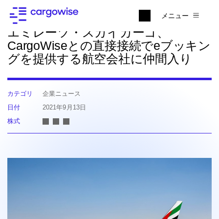
ニュースに戻る
メニュー
エミレーツ・スカイカーゴ、
CargoWiseとの直接接続でeブッキン
グを提供する航空会社に仲間入り
カテゴリ
企業ニュース
日付
2021年9月13日
株式