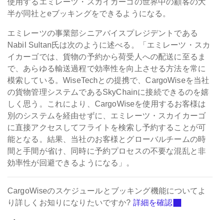
使用するエミレーツ・スカイカーゴの世界中の顧客の大
半が同社とeブッキングをできるようになる。
エミレーツの事業部シニアバイスプレジデントである
Nabil Sultan氏は次のように述べる。「エミレーツ・スカ
イカーゴでは、貨物の予約から荷受人への配送に至るま
で、あらゆる輸送過程で効率性を向上させる方法を常に
模索している。WiseTechとの提携で、CargoWiseを当社
の貨物管理システムであるSkyChainに接続できるのを嬉
しく思う。これにより、CargoWiseを使用するお客様は
別のシステムを経由せずに、エミレーツ・スカイカーゴ
に直接アクセスしてフライトを検索し予約することが可
能となる。結果、当社のお客様とグローバルチームの時
間と手間が省け、同時に予約プロセスの不要な混乱と非
効率性が回避できるようになる」。
CargoWiseのスケジュールとブッキング機能についてよ
り詳しくお知りになりたいですか?
詳細を確認