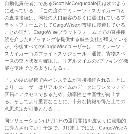
自動化責任者）であるScott McCorquodale氏は次のよう
に述べている。「この度のエミレーツ・スカイカーゴと
の直接接続は、同社の大口顧客の多くに選ばれているプ
ラットフォームとしてCargoWiseが市場に浸透している
ことの証だ。CargoWiseプラットフォーム上での直接接
続を介したeブッキングを提供する航空会社が増えている
が、今後すべてのCargoWiseユーザーは、エミレーツ・
スカイカーゴのフライトスケジュール、運賃、貨物スペ
ースの空き状況を確認し、リアルタイムのeブッキング機
能を使用できるようになる」。
「この度の提携で両社システムが直接接続されることに
より、ユーザーはリアルタイムのデータにワンタッチで
容易にアクセスできるため、効率性と生産性が向上す
る。そしてより重要なことに、十分な情報を得た上での
意思決定が可能となる」。
同ソリューションは9月1日の運用開始を皮切りに段階的
に導入されていく予定で、9月末までには、CargoWiseを