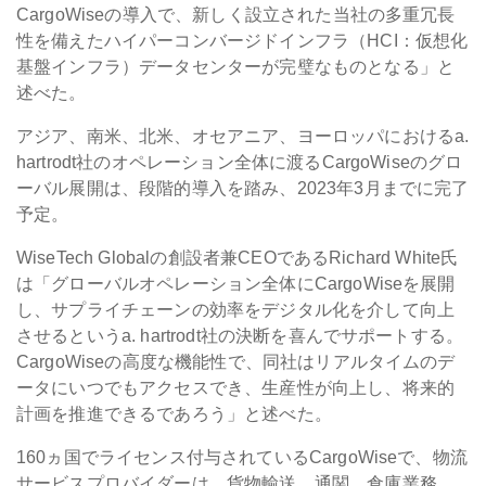
CargoWiseの導入で、新しく設立された当社の多重冗長
性を備えたハイパーコンバージドインフラ（HCI：仮想化
基盤インフラ）データセンターが完璧なものとなる」と
述べた。
アジア、南米、北米、オセアニア、ヨーロッパにおけるa.
hartrodt社のオペレーション全体に渡るCargoWiseのグロ
ーバル展開は、段階的導入を踏み、2023年3月までに完了
予定。
WiseTech Globalの創設者兼CEOであるRichard White氏
は「グローバルオペレーション全体にCargoWiseを展開
し、サプライチェーンの効率をデジタル化を介して向上
させるというa. hartrodt社の決断を喜んでサポートする。
CargoWiseの高度な機能性で、同社はリアルタイムのデ
ータにいつでもアクセスでき、生産性が向上し、将来的
計画を推進できるであろう」と述べた。
160ヵ国でライセンス付与されているCargoWiseで、物流
サービスプロバイダーは、貨物輸送、通関、倉庫業務、