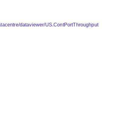
/datacentre/dataviewer/US.ContPortThroughput