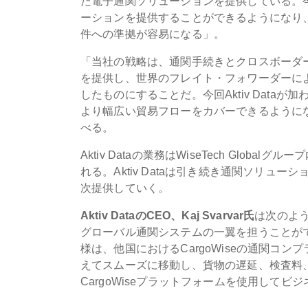
た電子通関ソリューションを提供している。今回
ーションを提供することができるようになり
件への準拠が容易になる」。
「当社の戦略は、通関手続きとクロスボーダ
を提供し、世界のフレイト・フォワーダーに
したものにすることだ。今回Aktiv Dat
より幅広い貿易フローをカバーできるようになり
べる。
Aktiv Dataの業務はWiseTech Glob
れる。Aktiv Dataは引き続き通関ソリュー
次提供していく。
Aktiv DataのCEO、Kaj Svarvar氏
は次のよう
グローバル通関システムの一翼を担うことがで
様は、他国におけるCargoWiseの通関コ
えてスムーズに移動し、貨物の遅延、検査料
CargoWiseプラットフォームを使用して