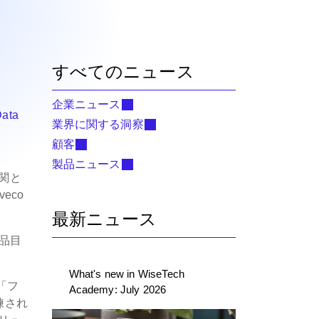
すべてのニュース
企業ニュース
Data
業界に関する洞察
顧客
製品ニュース
税関と
eco
最新ニュース
品目
What's new in WiseTech
「フ
Academy: July 2026
練され