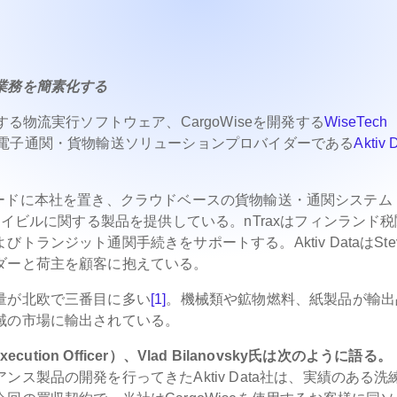
業務を簡素化する
する物流実行ソフトウェア、CargoWiseを開発する
WiseTech
ドの電子通関・貨物輸送ソリューションプロバイダーである
Aktiv 
コブスタードに本社を置き、クラウドベースの貨物輸送・通関システム
ェイビルに関する製品を提供している。nTraxはフィンランド
ンジット通関手続きをサポートする。Aktiv DataはStev
ダーと荷主を顧客に抱えている。
量が北欧で三番目に多い
[1]
。機械類や鉱物燃料、紙製品が輸出
域の市場に輸出されている。
xecution Officer）、Vlad Bilanovsky氏は次のように語る。
ス製品の開発を行ってきたAktiv Data社は、実績のある洗