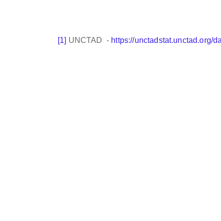
[1]
UNCTAD -
https://unctadstat.unctad.org