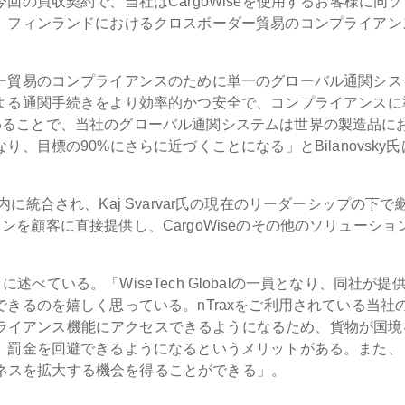
の買収契約で、当社はCargoWiseを使用するお客様に同ソ
、フィンランドにおけるクロスボーダー貿易のコンプライアン
ー貿易のコンプライアンスのために単一のグローバル通関シス
よる通関手続きをより効率的かつ安全で、コンプライアンスに
aが加わることで、当社のグローバル通関システムは世界の製造品に
、目標の90%にさらに近づくことになる」とBilanovsky氏
alグループ内に統合され、Kaj Svarvar氏の現在のリーダーシップの下
ションを顧客に直接提供し、CargoWiseのその他のソリューショ
に述べている。「WiseTech Globalの一員となり、同社が提
きるのを嬉しく思っている。nTraxをご利用されている当社
ンプライアンス機能にアクセスできるようになるため、貨物が国境
、罰金を回避できるようになるというメリットがある。また、
ビジネスを拡大する機会を得ることができる」。