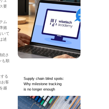
リュ
ス要
テム
準拠
おいて
は述
で継続さ
ンも順
供する
Supply chain blind spots:
のお客
Why milestone tracking
を越
is no longer enough