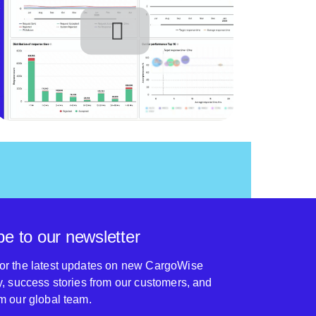
be to our newsletter
for the latest updates on new CargoWise
ty, success stories from our customers, and
om our global team.