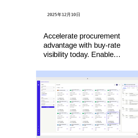
2025年12月10日
Accelerate procurement
advantage with buy-rate
visibility today. Enable
strategic decisions
tomorrow.