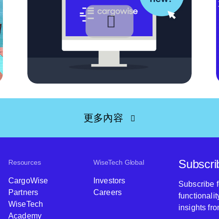
更多內容
Subscri
Resources
WiseTech Global
CargoWise
Investors
Subscribe 
Partners
Careers
functionali
WiseTech
insights fr
Academy