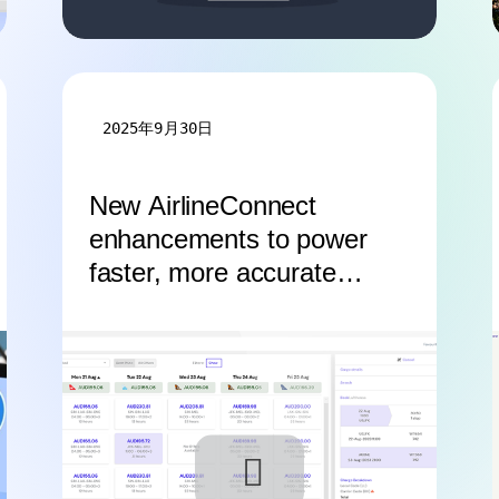
2025年9月30日
New AirlineConnect
enhancements to power
faster, more accurate
bookings