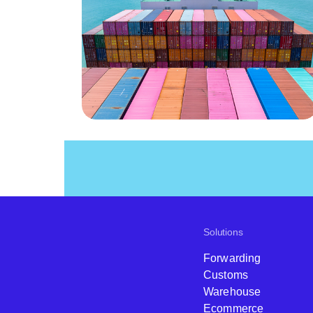
Solutions
Forwarding
Customs
Warehouse
Ecommerce