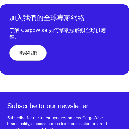
加入我們的全球專家網絡
了解 CargoWise 如何幫助您解鎖全球供應
鏈。
聯絡我們
Subscribe to our newsletter
Subscribe for the latest updates on new CargoWise
functionality, success stories from our customers, and