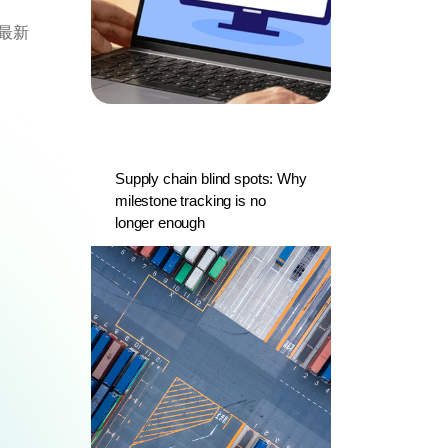
最新
Supply chain blind spots: Why
milestone tracking is no
longer enough