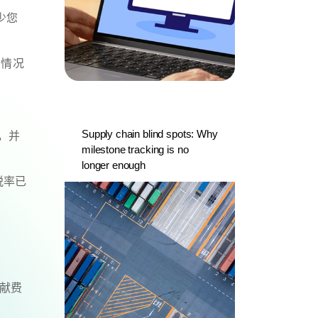
减少您
的情况
Supply chain blind spots: Why
%，并
milestone tracking is no
longer enough
的税率已
贡献费