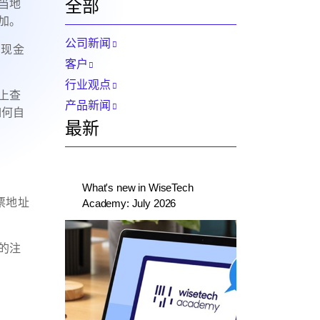
全部
当地
加。
公司新闻
和现金
客户
行业观点
上查
产品新闻
如何自
最新
What's new in WiseTech
票地址
Academy: July 2026
记的注