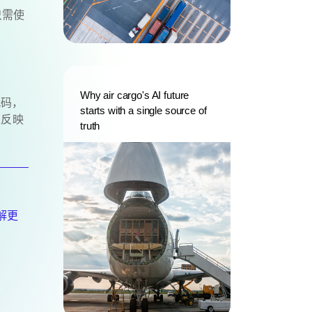
只需使
Why air cargo's AI future
代码，
starts with a single source of
以反映
truth
解更