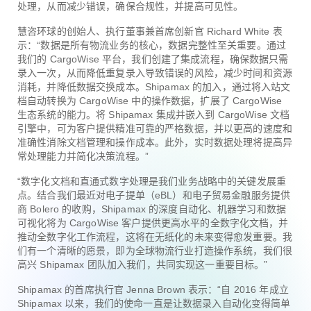
处理，从而减少错误，确保合规性，并提高可见性。
慧咨环球的创始人、执行董事兼首席创新官 Richard White 表
示：“数据是所有物流业务的核心，数据完整性至关重要。通过
我们的 CargoWise 平台，我们创建了集成流程，确保数据只需
录入一次，从而降低重复录入导致错误的风险，减少时间和资源
消耗，并降低数据交换成本。Shipamax 的加入，通过将入站文
档自动转换为 CargoWise 中的操作数据，扩展了 CargoWise
生态系统的能力。将 Shipamax 集成并嵌入到 CargoWise 文档
引擎中，可为客户提供精准可靠的严格数据，并以更高的速度和
准确性消除文档管理和操作成本。此外，实时数据处理将提高异
常处理能力并简化决策流程。”
“数字化文档和直通式数字处理是我们业务战略中的关键发展重
点。结合我们最近对电子提单（eBL）和电子贸易金融服务提供
商 Bolero 的收购，Shipamax 的深度自动化、机器学习和数据
可视化将为 CargoWise 客户提供更高水平的全数字化文档，并
推动全数字化工作流程，这将在无纸化的未来变得愈发重要。我
们有一个清晰的愿景，即为全球物流行业打造操作系统，我们很
高兴 Shipamax 团队加入我们，共同实现这一重要目标。”
Shipamax 的首席执行官 Jenna Brown 表示：“自 2016 年成立
Shipamax 以来，我们的使命一直是让数据录入自动化变得简单