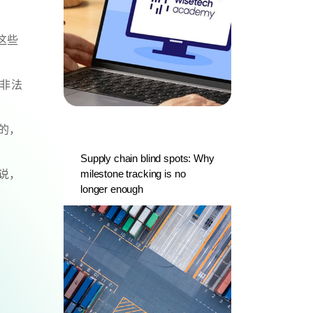
，这些
截非法
的，
Supply chain blind spots: Why
milestone tracking is no
说，
longer enough