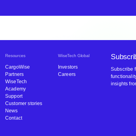
Subscri
Resources
WiseTech Global
CargoWise
Investors
Subscribe 
Partners
Careers
functionali
WiseTech
insights fr
Academy
Support
Customer stories
News
Contact