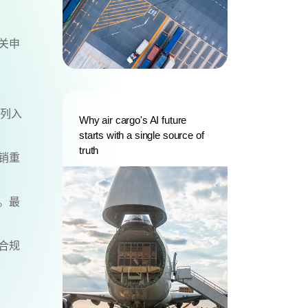
关申
被列入
Why air cargo's AI future
starts with a single source of
truth
销重
。最
合规