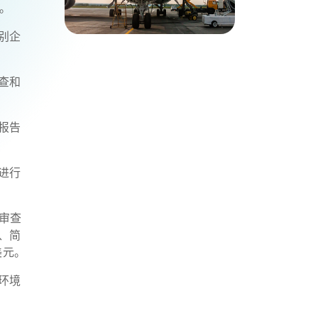
。
别企
查和
报告
进行
审查
、简
美元。
环境