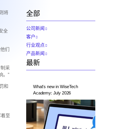
全部
则将
公司新闻
安全
客户
行业观点
展他们
产品新闻
最新
管制采
响。”
罚和
What's new in WiseTech
Academy: July 2026
挥着至