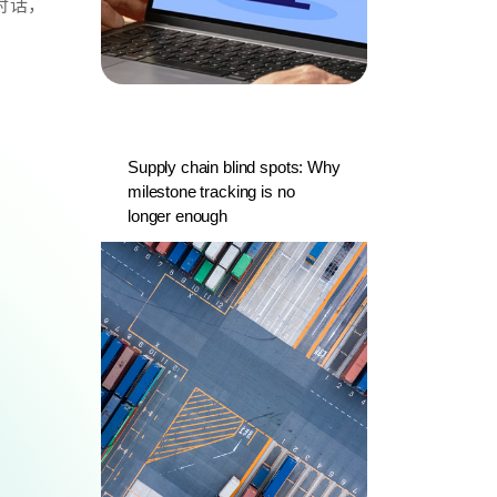
深度对话，
Supply chain blind spots: Why
milestone tracking is no
longer enough