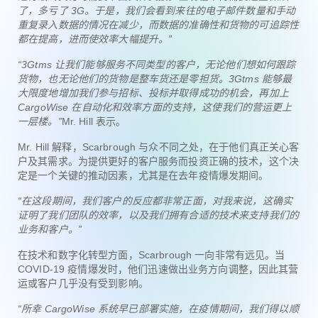
了，多亏了 3G。于是，我们会看到来往的电子邮件数量和手动
重复录入数据的情况在减少，而数据的准确性和货物的可追踪性
都在提高，进而使效率大幅提升。”
“3Gtms 让我们能够服务不同类型的客户，无论他们想如何跟踪
货物，也无论他们的货物是整车货还是零担货。3Gtms 能够最
大限度地增加我们参与招标、投标并取得成功的机会，再加上
CargoWise 在自动化和效率方面的支持，这使我们的营运更上
一层楼。”
Mr. Hill 表示。
Mr. Hill 解释，Scarbrough 与众不同之处，在于他们真正关心客
户及其需求。为提供更好的客户服务而投资正确的技术，这个决
定是一个关键的推动因素，尤其是在去年疫情爆发期间。
“在这段期间，我们客户的反应都非常正面，对我来说，这确实
证明了我们团队的效率，以及我们拥有合适的技术来支持我们的
业务和客户。”
在技术和数字化转型方面，Scarbrough 一向非常有远见。当
COVID-19 疫情爆发时，他们迅速做出业务方向调整，因此其营
运或客户几乎没有受到影响。
“所幸 CargoWise 系统早已部署实施，在疫情期间，我们得以顺