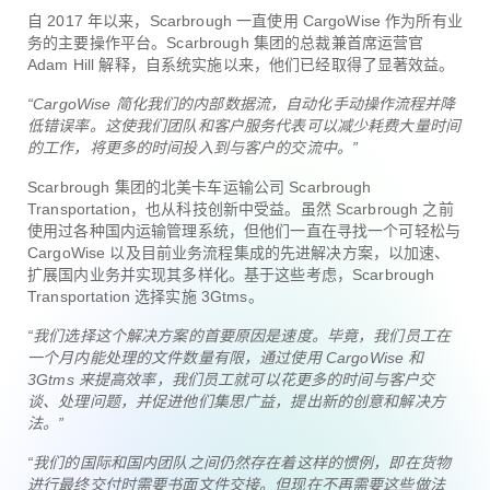
自 2017 年以来，Scarbrough 一直使用 CargoWise 作为所有业
务的主要操作平台。Scarbrough 集团的总裁兼首席运营官
Adam Hill 解释，自系统实施以来，他们已经取得了显著效益。
“CargoWise 简化我们的内部数据流，自动化手动操作流程并降
低错误率。这使我们团队和客户服务代表可以减少耗费大量时间
的工作，将更多的时间投入到与客户的交流中。”
Scarbrough 集团的北美卡车运输公司 Scarbrough
Transportation，也从科技创新中受益。虽然 Scarbrough 之前
使用过各种国内运输管理系统，但他们一直在寻找一个可轻松与
CargoWise 以及目前业务流程集成的先进解决方案，以加速、
扩展国内业务并实现其多样化。基于这些考虑，Scarbrough
Transportation 选择实施 3Gtms。
“我们选择这个解决方案的首要原因是速度。毕竟，我们员工在
一个月内能处理的文件数量有限，通过使用 CargoWise 和
3Gtms 来提高效率，我们员工就可以花更多的时间与客户交
谈、处理问题，并促进他们集思广益，提出新的创意和解决方
法。”
“我们的国际和国内团队之间仍然存在着这样的惯例，即在货物
进行最终交付时需要书面文件交接。但现在不再需要这些做法