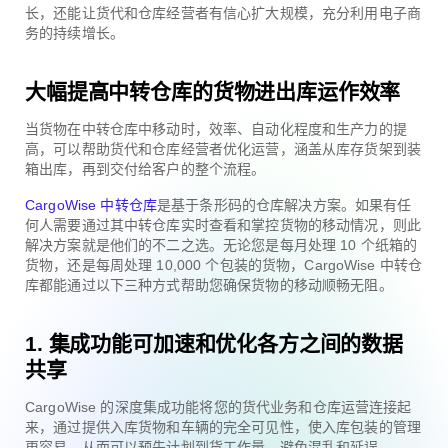
长，还能让货代和仓库经营者有信心扩大规模，充分利用电子商
务的持续增长。
大幅提高中转仓库的货物进出库运作效率
当货物在中转仓库中移动时，效率、自动化程度和生产力的提
高，可以帮助货代和仓库经营者优化运营，涵盖从库存货架到装
箱出库，再到交付给客户的整个流程。
CargoWise 中转仓库
是基于条形码的仓库解决方案。如果有任
何人需要通过其中转仓库实时查看和掌控货物的移动情况，则此
解决方案就是他们的不二之选。无论您是每月处理 10 个纸箱的
货物，还是每周处理 10,000 个包装的货物，CargoWise 中转仓
库都能通过以下三种方式帮助您确保货物的移动顺畅无阻。
1. 集成功能可加速和优化各方之间的数据
共享
CargoWise 的深度集成功能将您的货代业务和仓库运营连接起
来，通过提供入库货物和车辆的完全可见性，使入库包装的管理
更容易，从而可以预先计划到货工作量，避免混乱和延误。