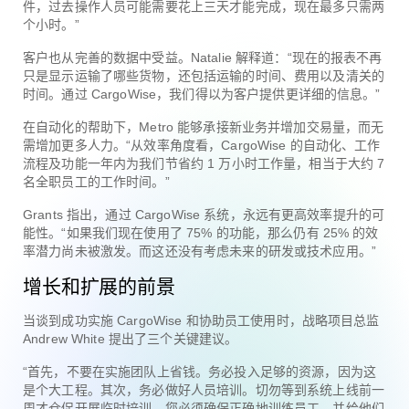
件，过去操作人员可能需要花上三天才能完成，现在最多只需两
个小时。”
客户也从完善的数据中受益。Natalie 解释道：“现在的报表不再
只是显示运输了哪些货物，还包括运输的时间、费用以及清关的
时间。通过 CargoWise，我们得以为客户提供更详细的信息。”
在自动化的帮助下，Metro 能够承接新业务并增加交易量，而无
需增加更多人力。“从效率角度看，CargoWise 的自动化、工作
流程及功能一年内为我们节省约 1 万小时工作量，相当于大约 7
名全职员工的工作时间。”
Grants 指出，通过 CargoWise 系统，永远有更高效率提升的可
能性。“如果我们现在使用了 75% 的功能，那么仍有 25% 的效
率潜力尚未被激发。而这还没有考虑未来的研发或技术应用。”
增长和扩展的前景
当谈到成功实施 CargoWise 和协助员工使用时，战略项目总监
Andrew White 提出了三个关键建议。
“首先，不要在实施团队上省钱。务必投入足够的资源，因为这
是个大工程。其次，务必做好人员培训。切勿等到系统上线前一
周才仓促开展临时培训。您必须确保正确地训练员工，并给他们