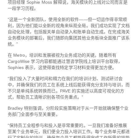
项目经理 Sophie Moss 解释说，海关模块的上线对公司而言是
一段学习历程。
“这是一个全新团队，使用全新的软件——但一切运作得非常顺
利，因为他们能以全新的视角来纵观全局。我们成功实现了文档
自动化处理，包括报关单自动录入和账单自动生成。在完成海关
业务模块的部署后，我们随即向集团其他业务板块全面推广该系
统。”
在 Metro，培训和发展被视为业务成功的关键。随着所有
CargoWise 学习内容都能通过慧咨学院线上培训平台取得，
Sophies 表示，这使得查找特定学习材料变得更加方便。
“我们投入了大量时间和精力在我们的培训计划、测试研讨会
中，并确保我们的员工在系统上线后能获得充分支持与培训，而
不只是单纯系统转换而已。PAVE 的实施还以高度可视化的方
式，帮助员工清晰识别各项任务重点。”
Bradley 特别强调，分阶段实施策略对于从一开始就确保整个业
务部门全面参与至关重要。
“保持员工全程参与和投入是非常重要的。一旦我们准备好推展
至某个业务单元，我们便全力投入培训工作。每个业务单元都进
行了定制化的培训，确保每个员工都能获得完成工作所需的技能