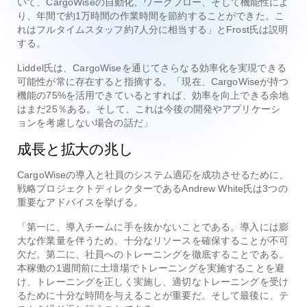
いて、CargoWiseの自動化、ワークフロー、そして機能性によ
り、年間で約1万時間の作業時間を節約することができた。こ
れはフルタイムスタッフ約7人分に相当する」とFrost氏は説明
する。
Liddel氏は、CargoWiseを通じてさらなる効率化を実現できる
可能性が常に存在すると指摘する。「現在、CargoWiseが持つ
機能の75%を活用できているとすれば、効率を向上できる余地
はまだ25％ある。そして、これは今後の開発やアプリケーシ
ョンを考慮しない場合の話だ」
成長と拡大の兆し
CargoWiseの導入と社員のシステム適応を成功させるために、
戦略プロジェクトディレクターであるAndrew White氏は3つの
重要なアドバイスを挙げる。
「第一に、導入チームに手を抜かないことである。導入には膨
大な作業量を伴うため、十分なリソースを確保することが不可
欠だ。第二に、社員へのトレーニングを徹底することである。
本稼働の1週間前に土壇場でトレーニングを実施することを避
け、トレーニングを正しく実施し、適切なトレーニングを受け
るために十分な時間を与えることが重要だ。そして最後に、テ