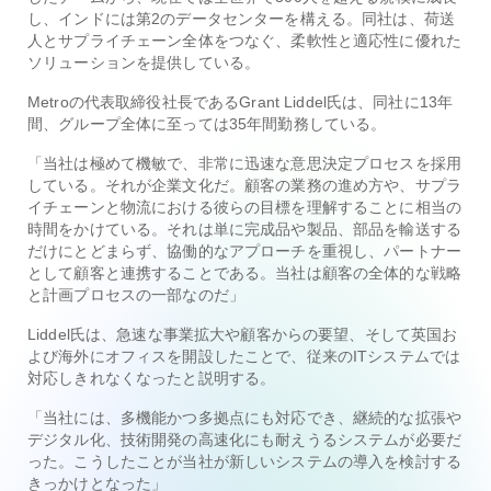
し、インドには第2のデータセンターを構える。同社は、荷送
人とサプライチェーン全体をつなぐ、柔軟性と適応性に優れた
ソリューションを提供している。
Metroの代表取締役社長であるGrant Liddel氏は、同社に13年
間、グループ全体に至っては35年間勤務している。
「当社は極めて機敏で、非常に迅速な意思決定プロセスを採用
している。それが企業文化だ。顧客の業務の進め方や、サプラ
イチェーンと物流における彼らの目標を理解することに相当の
時間をかけている。それは単に完成品や製品、部品を輸送する
だけにとどまらず、協働的なアプローチを重視し、パートナー
として顧客と連携することである。当社は顧客の全体的な戦略
と計画プロセスの一部なのだ」
Liddel氏は、急速な事業拡大や顧客からの要望、そして英国お
よび海外にオフィスを開設したことで、従来のITシステムでは
対応しきれなくなったと説明する。
「当社には、多機能かつ多拠点にも対応でき、継続的な拡張や
デジタル化、技術開発の高速化にも耐えうるシステムが必要だ
った。こうしたことが当社が新しいシステムの導入を検討する
きっかけとなった」