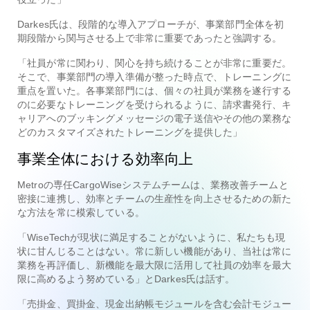
Darkes氏は、段階的な導入アプローチが、事業部門全体を初
期段階から関与させる上で非常に重要であったと強調する。
「社員が常に関わり、関心を持ち続けることが非常に重要だ。
そこで、事業部門の導入準備が整った時点で、トレーニングに
重点を置いた。各事業部門には、個々の社員が業務を遂行する
のに必要なトレーニングを受けられるように、請求書発行、キ
ャリアへのブッキングメッセージの電子送信やその他の業務な
どのカスタマイズされたトレーニングを提供した」
事業全体における効率向上
Metroの専任CargoWiseシステムチームは、業務改善チームと
密接に連携し、効率とチームの生産性を向上させるための新た
な方法を常に模索している。
「WiseTechが現状に満足することがないように、私たちも現
状に甘んじることはない。常に新しい機能があり、当社は常に
業務を再評価し、新機能を最大限に活用して社員の効率を最大
限に高めるよう努めている」とDarkes氏は話す。
「売掛金、買掛金、現金出納帳モジュールを含む会計モジュー