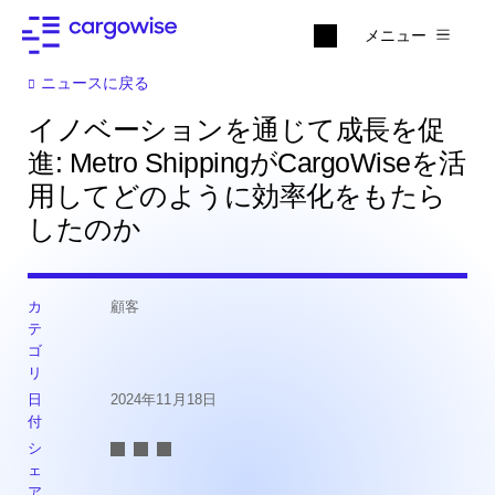
メニュー
ニュースに戻る
イノベーションを通じて成長を促
進: Metro ShippingがCargoWiseを活
用してどのように効率化をもたら
したのか
カ
顧客
テ
ゴ
リ
日
2024年11月18日
付
シ
ェ
ア