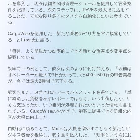
ルを導入し、現在は顧客関係管理モジュールを使用して営業案
件を記録している。次のステップは、PAVEを最大限に活用す
ることだ。可能な限り多くのタスクを自動化したいと考えてい
る」
CargoWiseを使用した、新たな業務のやり方を常に模索してい
る、とFrost氏は語る。
「毎月、より簡単かつ効率的にできる新たな改善点や変更点を
提案している」
効率向上の例として、彼女は次のように付け加える。「以前は
オペレーターが最大で3日かかっていた400～500行の申告業務
が、今では最大2時間で完了する。」
顧客もまた、改善されたデータからメリットを得ている。「単
に輸送した貨物を示すレポートではなく、いつ出荷したか、い
くら支払ったか、いつ通関が処理されたかといった情報も含ま
れている。CargoWiseのおかげで、顧客に提供できる詳細の内
容が大幅に向上した」
自動化に頼ることで、Metroは人員を増やすことなく新たなビ
ジネス機会を獲得し、取引量を拡大した。「効率という点にお