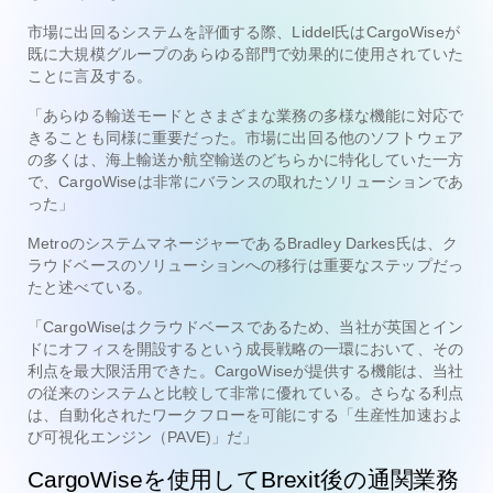
市場に出回るシステムを評価する際、Liddel氏はCargoWiseが
既に大規模グループのあらゆる部門で効果的に使用されていた
ことに言及する。
「あらゆる輸送モードとさまざまな業務の多様な機能に対応で
きることも同様に重要だった。市場に出回る他のソフトウェア
の多くは、海上輸送か航空輸送のどちらかに特化していた一方
で、CargoWiseは非常にバランスの取れたソリューションであ
った」
MetroのシステムマネージャーであるBradley Darkes氏は、ク
ラウドベースのソリューションへの移行は重要なステップだっ
たと述べている。
「CargoWiseはクラウドベースであるため、当社が英国とイン
ドにオフィスを開設するという成長戦略の一環において、その
利点を最大限活用できた。CargoWiseが提供する機能は、当社
の従来のシステムと比較して非常に優れている。さらなる利点
は、自動化されたワークフローを可能にする「生産性加速およ
び可視化エンジン（PAVE)」だ」
CargoWiseを使用してBrexit後の通関業務