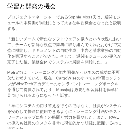
学習と開発の機会
プロジェクトマネージャーであるSophie Moss氏は、通関モジ
ュールの本稼働が同社にとって大きな学習機会となったと説明
する。
「新しいチームで新たなソフトウェアを扱うという状況におい
て、チームが新鮮な視点で業務に取り組んでくれたおかげで完
璧に機能し、ドキュメントの自動生成、申告と請求業務の自動
化を実現することができた。そして、通関モジュールの導入が
完了した後、業務全体でシステムの展開を開始した。」
Metroでは、トレーニングと能力開発がビジネスの成功に不可
欠だと考えている。現在、CargoWiseのすべての学習コンテン
ツがWiseTechアカデミーのオンライントレーニングポータル
を通じて提供されており、Moss氏は必要な学習資料を簡単に
見つけられるようになったと話す。
「単にシステムの切り替えを行うのではなく、社員がシステム
を安心して快適に使用できるようにトレーニング計画やテスト
ワークショップに多くの時間と労力を費やした。また、PAVE
の導入も社員のタスクを非常に視覚的かつ明確に把握するのに
役立った」