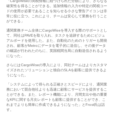
「CargoWiseの関税情報に紐づけられた分類により、さらなる
確実性を得ることができる。追加情報の入力や特定の関税コー
ドの使用が必要であることを知らせる小さな警告アイコンは非
常に役に立つ。これにより、チームは安心して業務を行うこと
ができる」
通関業務チーム全体にCargoWiseを導入する際のサポートとし
て、同社はPAVEを取り入れ、タスクを追跡するためにビジュ
アルボードを使用した。また、自動化のためのトリガーも開発
され、顧客がMetroにデータを電子的に送信し、その後データ
の確認が行われたのちに、英国税関当局に自動送信されるよう
になった。
さらにはCargoWiseの導入により、同社チームはよりカスタマ
イズされたソリューションと独自のSLAを顧客に提供できるよ
うになった。
「システムによって得られる正確さとスピードにより、通関業
務において競合他社よりも迅速に顧客にサービスを提供するこ
とができる。また、レポート機能により、月間支出や他の重要
なKPIに関する月次レポートも顧客に提供することができ、こ
れまでよりも簡単に作成できるようになった」とFrost氏は話
す。