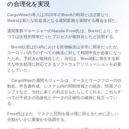
の合理化を実現
CargoWiseの導入は2020年のBrexitの時期とほぼ重なり、
Metroは新たな収益源となる通関業務を展開する機会を得た。
通関業務マネージャーのNatalie Frost氏は、Brexitにより、か
つては比較的簡単だったプロセスが複雑化したと説明する。
「Brexit以前はEU内における貨物輸送は非常に簡単だったが、
ヨーロッパ内でのすべての輸送に対して税関申告が必要になっ
たため、手続きが複雑化した。当社は、Brexit後に発生する膨
大な申告処理に対応できるソフトウェアソリューションを必要
としていた」
「CargoWiseの通関モジュールは、データとワークフローの自
動化、申告書作成、システム内の関税情報との統合、情報プロ
ンプトなど、当社に多くの利点をもたらしてくれる。これらす
べてが手続きの迅速化とデータの正確性の確保に役立ってい
る」
Frost氏はまた、リスクと罰則を最小限に抑えるために正しい
分類がいかに重要かを強調する。