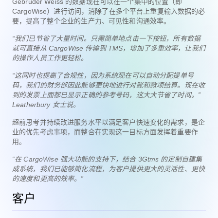
Gebrüder Weiss 的数据现在可以在一个集中的位置（即
CargoWise）进行访问，消除了在多个平台上重复输入数据的必
要，提高了整个企业的生产力、可见性和沟通效率。
“我们已节省了大量时间。只需简单地点击一下按钮，所有数据
就可直接从 CargoWise 传输到 TMS，增加了多重效率，让我们
的操作人员工作更轻松。
“这同时也提高了合规性，因为系统现在可以自动分配提单号
码，我们的财务部因此能够更快地进行对账和款项结算。现在收
到的发票上面都已显示正确的参考号码，这大大节省了时间。”
Leatherbury 女士说。
超前思考并持续改进服务水平以满足客户快速变化的需求，是企
业的优先考虑事项，而整合在实现这一目标方面发挥着重要作
用。
“在 CargoWise 强大功能的支持下，结合 3Gtms 的定制自建集
成系统，我们已能够简化流程，为客户提供更大的灵活性、更快
的速度和更高的效率。”
客户