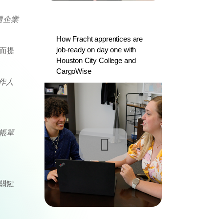
體企業
How Fracht apprentices are
job-ready on day one with
從而提
Houston City College and
CargoWise
作人
帳單
關鍵