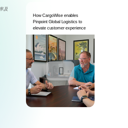
效率及
How CargoWise enables
Pinpoint Global Logistics to
elevate customer experience