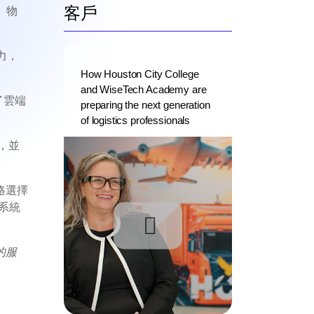
客戶
輸、物
產力，
How Houston City College
and WiseTech Academy are
了雲端
preparing the next generation
of logistics professionals
中，並
格選擇
系統
的服
r