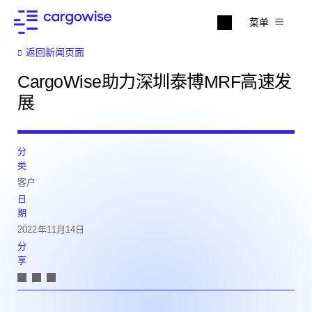
菜单
返回新闻页面
CargoWise助力深圳泰博MRF高速发
展
分
类
客户
日
期
2022年11月14日
分
享