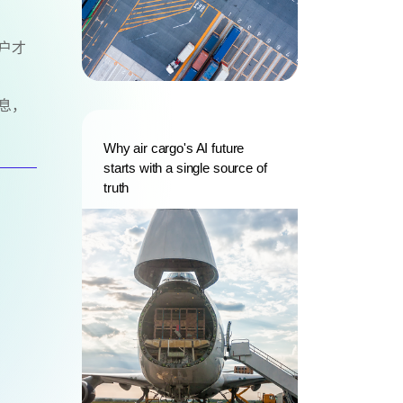
户才
息，
Why air cargo's AI future
starts with a single source of
truth