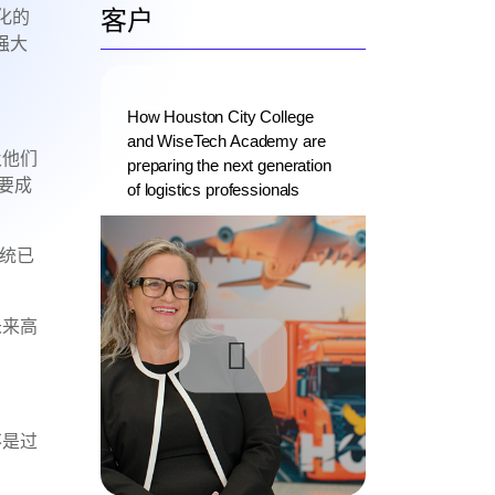
客户
纸化的
强大
How Houston City College
and WiseTech Academy are
及他们
preparing the next generation
要成
of logistics professionals
系统已
未来高
不是过