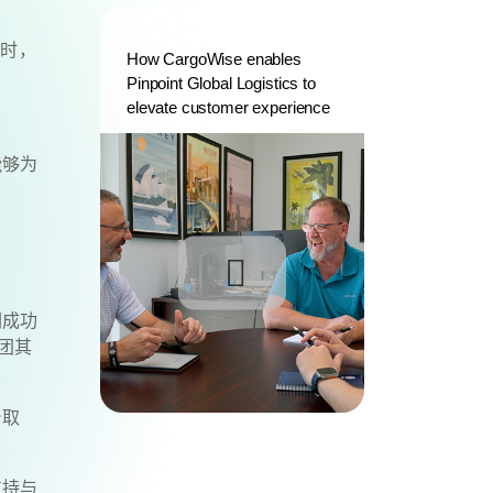
同时，
How CargoWise enables
Pinpoint Global Logistics to
elevate customer experience
能够为
们成功
团其
台取
支持与