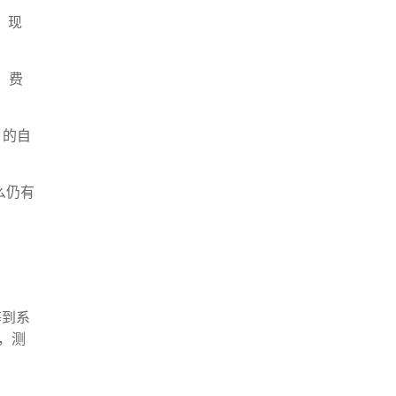
，现
、费
 的自
那么仍有
等到系
，测