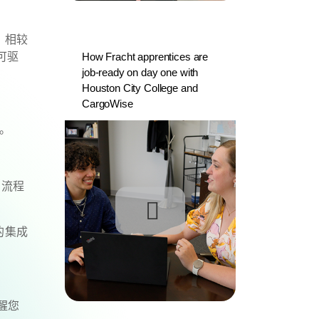
。相较
可驱
How Fracht apprentices are
job-ready on day one with
Houston City College and
CargoWise
机。
，流程
的集成
醒您