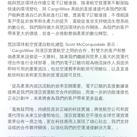
能與慧諮環球合作建立電子訂艙連接。隨著航空貨運業不斷面臨
快速的環境變化，與 CargoWise 系統的直接連接代表我們的客
戶能夠透過自己的系統進行訂艙。透過電子訂艙連接，不僅能讓
客戶受益於效率和生產力的提升，還能促進並支持物流生態系統
的數位化。我們期待擴大與慧諮環球的合作關係，為我們的客戶
帶來更大的價值，並進一步推動整個產業的數位轉型。」
慧諮環球航空貨運自動化總監 Scott McCorquodale 表示：
「CargoWise 與漢莎貨運航空之間的合作，對雙方的客戶和整
個產業來說都是一大勝利。隨著我們繼續與世界上最大的貨運代
理合作進行全球部署，我們的電子訂艙功能為物流操作人員提供
即時可用的重要資訊，包括空運費率和航班可用艙位，以及直達
航班時刻表和更完善的貨運追蹤可見性。
「提高產業內資訊流動的效率至關重要。電子訂艙的直接數據連
接將是我們與漢莎貨運航空合作的開始，而進一步的功能連接也
正在計劃中，未來將會為我們的客戶帶來更多益處。
「毫無疑問地，持續投資於正確的科技實施，將使航空公司和貨
運代理在未來立於優勢地位。漢莎貨運航空不僅在全球空運貨運
業界佔有一席之地，更在科技應用上展現了雄心壯志，我們支持
這樣的合作夥伴關係，以強化我們的空運連接解決方案。」