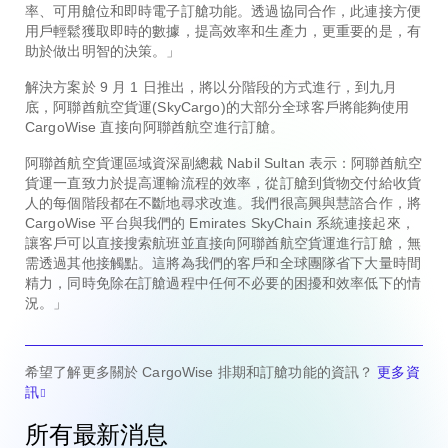
率、可用艙位和即時電子訂艙功能。透過協同合作，此連接方便
用戶輕鬆獲取即時的數據，提高效率和生產力，更重要的是，有
助於做出明智的決策。」
解決方案於 9 月 1 日推出，將以分階段的方式進行，到九月
底，阿聯酋航空貨運(SkyCargo)的大部分全球客戶將能夠使用
CargoWise 直接向阿聯酋航空進行訂艙。
阿聯酋航空貨運區域資深副總裁 Nabil Sultan 表示：阿聯酋航空
貨運一直致力於提高運輸流程的效率，從訂艙到貨物交付給收貨
人的每個階段都在不斷地尋求改進。我們很高興與慧諮合作，將
CargoWise 平台與我們的 Emirates SkyChain 系統連接起來，
讓客戶可以直接搜索航班並直接向阿聯酋航空貨運進行訂艙，無
需透過其他接觸點。這將為我們的客戶和全球團隊省下大量時間
精力，同時免除在訂艙過程中任何不必要的困擾和效率低下的情
況。」
希望了解更多關於 CargoWise 排期和訂艙功能的資訊？
更多資
訊
所有最新消息