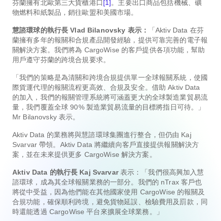
芬蘭擁有北歐第三大貨櫃港口
[1]
。主要出口商品包括機械、礦
物燃料和紙製品，銷往歐盟和美國市場。
慧諮環球的執行長 Vlad Bilanovsky 表示：
「Aktiv Data 在芬
蘭擁有多年的報關和合規產品開發經驗，提供可靠完善的電子報
關解決方案。我們將為 CargoWise 的客戶提供各項功能，幫助
用戶遵守芬蘭的跨境合規要求。
「我們的策略是為清關和跨境合規提供單一全球報關系統，使國
際貨運代理的報關流程更高效、合規及安全。借助 Aktiv Data
的加入，我們的報關管理系統將可涵蓋更大的全球製造業貿易流
量，我們覆蓋全球 90% 製造業貿易流量的目標將指日可待。」
Mr Bilanovsky 表示。
Aktiv Data 的業務將與慧諮環球集團進行整合，但仍由 Kaj
Svarvar 帶領。Aktiv Data 將繼續向客戶直接提供報關解決方
案，並在未來提供更多 CargoWise 解決方案。
Aktiv Data 的執行長 Kaj Svarvar
表示：「我們很高興加入慧
諮環球，成為其全球報關業務的一部分。我們的 nTrax 客戶也
將從中受益，因為他們能在其他國家使用 CargoWise 的報關及
合規功能，確保順利跨境，避免貨物延誤、檢驗費用及罰款，同
時還能透過 CargoWise 平台來擴展全球業務。」