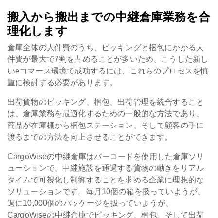
搬入から搬出までの中継倉庫業務を合
理化します
倉庫全体の人件費のうち、ピッキングと梱包にかかる人
件費が最大で7割を占めることが多いため、こうした新し
いeコマース環境で成功するには、これらのプロセスを慎
重に検討する必要があります。
出荷貨物のピッキング、梱包、出荷管理を統合すること
は、倉庫業務を最適化するための一般的な方法であり、
商品が在庫棚から梱包ステーション、そして顧客の手に
渡るまでの方法を向上させることができます。
CargoWiseの中継倉庫はバーコードを使用した倉庫ソリ
ューションで、中継施設を通過する貨物の動きをリアル
タイムで可視化し制御することを求める企業に理想的な
ソリューションです。毎月10個の箱を扱っていようが、
週に10,000個のパッケージを扱っていようが、
CargoWiseの中継倉庫でピッキング、梱包、そして出荷