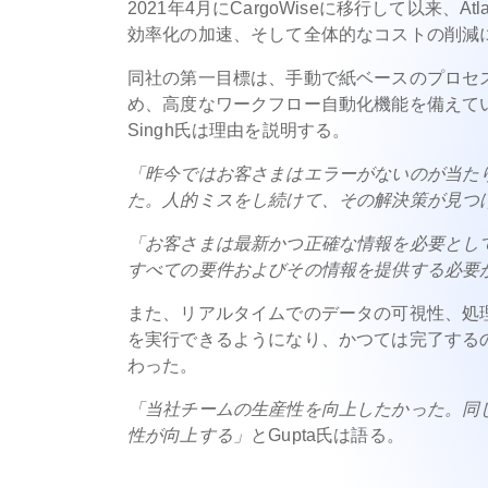
2021年4月にCargoWiseに移行して以来、
効率化の加速、そして全体的なコストの削減
同社の第一目標は、手動で紙ベースのプロセ
め、高度なワークフロー自動化機能を備えている
Singh氏は理由を説明する。
「昨今ではお客さまはエラーがないのが当た
た。人的ミスをし続けて、その解決策が見つ
「お客さまは最新かつ正確な情報を必要とし
すべての要件およびその情報を提供する必要があ
また、リアルタイムでのデータの可視性、処
を実行できるようになり、かつては完了する
わった。
「当社チームの生産性を向上したかった。同
性が向上する」
とGupta氏は語る。