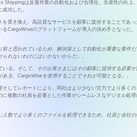
Atlas Shippingは反復作業の自動化および合理化、生産性の向上
に成功した。
スを置き換え、高品質なサービスを顧客に提供することであっ
CargoWiseのプラットフォームが導入の決め手となった、
り前と思われているため、解決策として自動化が重要な要件だ
けられないわけにはいかないからだ」。
ている。そして、そのお客さまにはその顧客に提供する必要が
る。CargoWiseを使用することでそれが可能となる」。
理そしてレポートにより、同社はより少ない労力でより多くの
のに複数の社員を必要とした作業がシームレスなデジタル処理
じ人数でより多くのファイルを処理できるため、社員と会社の