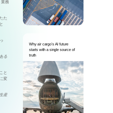
、業務
たた
と
っ
Why air cargo's AI future
starts with a single source of
truth
ある
こと
に変
生産