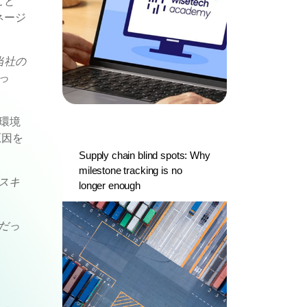
こと
ネージ
当社の
っ
務環境
原因を
Supply chain blind spots: Why
milestone tracking is no
スキ
longer enough
だっ