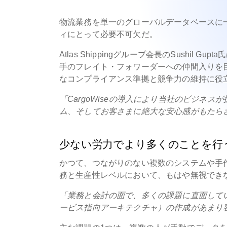
物流業務を単一のグローバルデータベースに
ィにとって必要不可欠だ。
Atlas Shippingグループ会長のSushil Gupta
手のフレイト・フォワーダーへの仲間入りを目論
なコンプライアンス準拠と競争力の維持に役
「CargoWiseの導入により当社のビジネ
ム、そしてお客さまに絶大な安心感がもたら
少ない労力でより多くのことを行
かつて、つながりのない複数のシステムや手作業に
務と生産性レベルにおいて、もはや無視でき
「業務と会計の面で、多くの課題に直面していた。以前のシ
ービス指向アーキテクチャ）の作成があまり