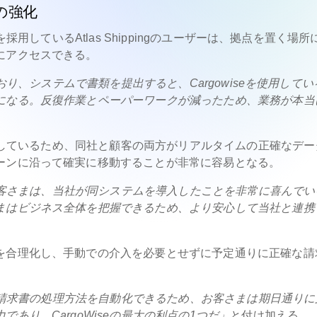
の強化
採用しているAtlas Shippingのユーザーは、拠点を置く場所
にアクセスできる。
ており、システムで書類を提出すると、Cargowiseを使用してい
になる。反復作業とペーパーワークが減ったため、業務が本当
使用しているため、同社と顧客の両方がリアルタイムの正確なデー
ーンに沿って確実に移動することが非常に容易となる。
のお客さまは、当社が同システムを導入したことを非常に喜んでい
まはビジネス全体を把握できるため、より安心して当社と連携
を合理化し、手動での介入を必要とせずに予定通りに正確な請
い。請求書の処理方法を自動化できるため、お客さまは期日通りに
あり、CargoWiseの最大の利点の1つだ」
と付け加える。