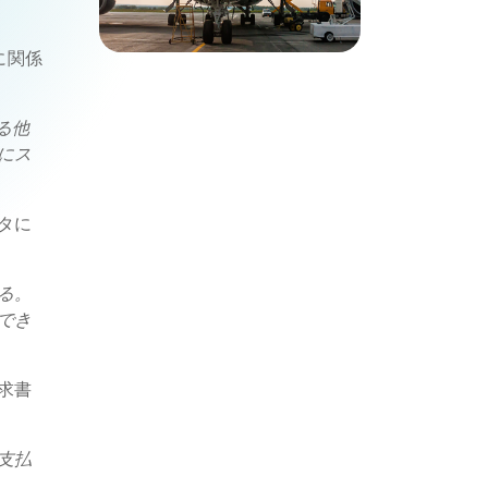
に関係
る他
にス
タに
る。
でき
求書
支払