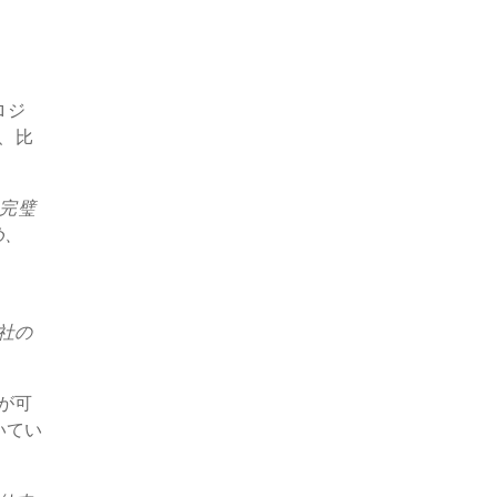
ロジ
有、比
は完璧
め、
。
社の
が可
いてい