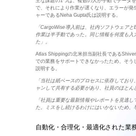
主な課題の1つは、複数の人が手動でデータ
で、それにより作業が遅くなり、エラーが発生する
ャーであるNeha Gupta氏は説明する。
「CargoWise導入前は、社内ソフトウェア
作業は半手動であった。同じ情報を何度も入
た」。
Atlas Shippingの北米担当副社長であるS
での業務をサポートできなかったため、そうし
説明する。
「当社は紙ベースのプロセスに依存しており
ャンして共有する必要があり、社員のほとん
「社員は重要な最新情報やレポートを見逃し
た。ミスをし続けるわけにはいかないため、
自動化・合理化・最適化された業