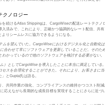
テクノロジー
Atlas Shippingは、CargoWiseの配送レートテクノ
reを導入済みで、これにより、正確かつ協調的なレート配信、共
とよりシームレスに協力できるようになる。
ムを望んでいた。CargoWiseにおけるデジタル化と自動化
が業界に合わせて常にソフトウェアを更新していることだ。そのた
れるとわかっているので他のソフトウェアを検討する必要がない。
）としてCargoWiseを導入したことに本当に満足している
計プロセスを合理化することができた。それにより、お客さまに当
た」
とGupta氏は語る。
り、共同作業の強化、コンプライアンスの維持かつコスト削減
客のニーズに応えながら長期的な成長目標を実現することにさらに近づ