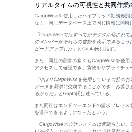
リアルタイムの可視性と共同作業
CargoWiseを使用したハイブリッド勤務形態を
なく、同じデータベース上で同じ情報に同時
「CargoWiseではすべてがデジタル化され
のメンバーがそれらの書類を表示できるよう
ピードアップした」
とGupta氏は話す。
また、同社の顧客の多くもCargoWiseを
アクセスして確認でき、貨物をサプライチェ
「やはりCargoWiseを使用している当社
データを簡単に交換することができ、お客さ
るからだ」
とGupta氏は述べている。
また同社はエンドツーエンドの請求プロセス
を送信できるようになったという。
「CargoWiseの会計システムは素晴らし
いを行うことができる。これは当社業務の主力で