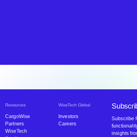
Subscri
Resources
WiseTech Global
CargoWise
Investors
Subscribe 
Partners
Careers
functionali
WiseTech
insights fr