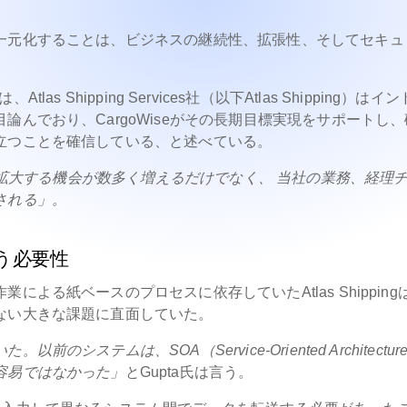
一元化することは、ビジネスの継続性、拡張性、そしてセキュ
氏は、Atlas Shipping Services社（以下Atlas Shipping）は
んでおり、CargoWiseがその長期目標実現をサポートし、
立つことを確信している、と述べている。
スが拡大する機会が数多く増えるだけでなく、 当社の業務、経理
される」。
う必要性
よる紙ベースのプロセスに依存していたAtlas Shipping
ない大きな課題に直面していた。
ステムは、SOA（Service-Oriented Architecture
容易ではなかった」
とGupta氏は言う。