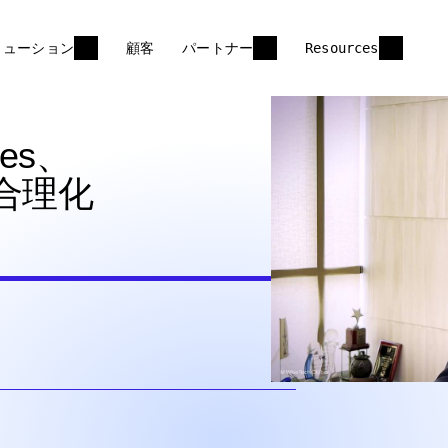
リューション
顧客
パートナー
Resources
ices、
の合理化