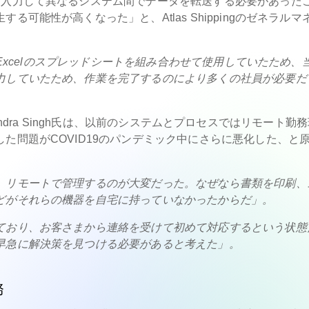
を入力して異なるシステム間でデータを転送する必要があった
可能性が高くなった」と、Atlas Shippingのゼネラルマ
とExcelのスプレッドシートを組み合わせて使用​​していたため、
力していたため、作業を完了するのにより多くの社員が必要だ
hivendra Singh氏は、以前のシステムとプロセスではリモート勤
た問題がCOVID19のパンデミック中にさらに悪化した、と
、リモートで管理するのが大変だった。なぜなら書類を印刷、
どがそれらの機器を自宅に持っていなかったからだ」。
ており、お客さまから連絡を受けて初めて対応するという状態
早急に解決策を見つける必要があると考えた」。
務