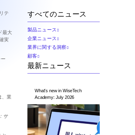
すべてのニュース
リテ
製品ニュース
インド最大
企業ニュース
確実
業界に関する洞察
顧客
チー
最新ニュース
What's new in WiseTech
は、業
Academy: July 2026
: サ