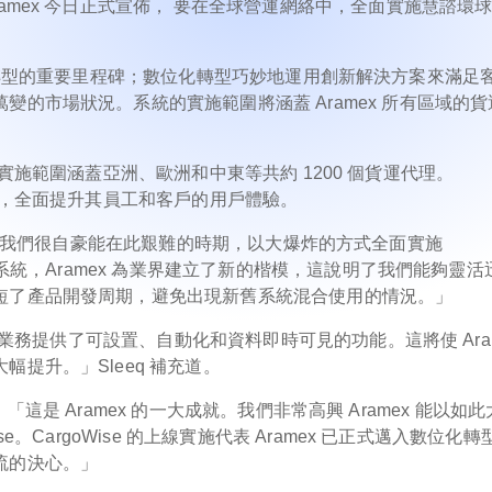
amex 今日正式宣佈， 要在全球營運網絡中，全面實施慧諮環
x 數位化轉型的重要里程碑；數位化轉型巧妙地運用創新解決方案來滿足
的市場狀況。系統的實施範圍將涵蓋 Aramex 所有區域的貨
線方式，實施範圍涵蓋亞洲、歐洲和中東等共約 1200 個貨運代理。
報關業務，全面提升其員工和客戶的用戶體驗。
q 表示：「我們很自豪能在此艱難的時期，以大爆炸的方式全面實施
理系統，Aramex 為業界建立了新的楷模，這說明了我們能夠靈活
短了產品開發周期，避免出現新舊系統混合使用的情況。」
貨運業務提供了可設置、自動化和資料即時可見的功能。這將使 Ara
提升。」Sleeq 補充道。
示：「這是 Aramex 的一大成就。我們非常高興 Aramex 能以如
。CargoWise 的上線實施代表 Aramex 已正式邁入數位化轉
流的決心。」