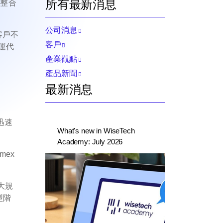
所有最新消息
球整合
公司消息
客戶不
客戶
運代
產業觀點
產品新聞
最新消息
迅速
What's new in WiseTech
Academy: July 2026
mex
此大規
型階