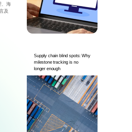
理、海
言及
Supply chain blind spots: Why
milestone tracking is no
longer enough