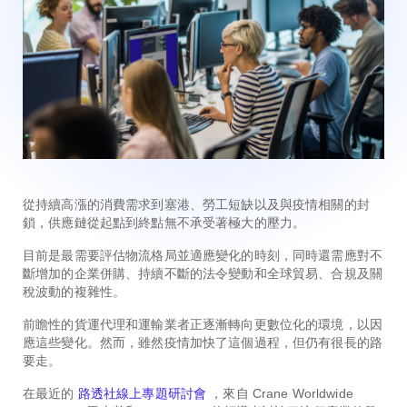
從持續高漲的消費需求到塞港、勞工短缺以及與疫情相關的封
鎖，供應鏈從起點到終點無不承受著極大的壓力。
目前是最需要評估物流格局並適應變化的時刻，同時還需應對不
斷增加的企業併購、持續不斷的法令變動和全球貿易、合規及關
稅波動的複雜性。
前瞻性的貨運代理和運輸業者正逐漸轉向更數位化的環境，以因
應這些變化。然而，雖然疫情加快了這個過程，但仍有很長的路
要走。
在最近的
路透社線上專題研討會
，來自 Crane Worldwide