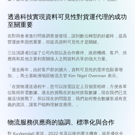
透過科技實現資料可見性對貨運代理的成功
至關重要
在對與會者進行問卷調查後發現，談到數位轉型的好處時，提高
營運效率固然重要，但提高資料可見性才是關鍵。
三位演講者討論了公司內部以及合作夥伴、政府機構、客戶、供
應商和其他主要利害關係人之間資料共享的強大力量。
「過去兩年，由於客戶群的擴大，資料可見性的需求也顯著增
加。」馬士基歐洲地區物流主管 Kim Nigel Overman 表示。
「在貨物運送過程中，您可以按需設定上百個里程碑，方便各單
位取得所需數據。過去的挑戰在於如何抓取數據，現在我們已克
服這項挑戰了。所以現在的問題是，我們如何整合數據形成有意
義的資訊，讓客戶能夠理解並應用。」
物流服務供應商的協調、標準化與合作
對 Kuykendall 來說，2022 年及以後的重大機會，就是優化全