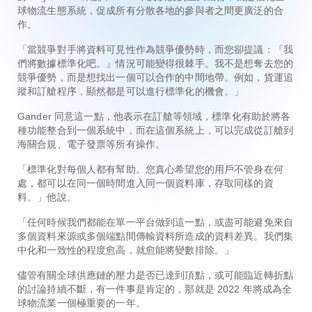
球物流生態系統，促成所有分散各地的參與者之間更廣泛的合
作。
「當競爭對手將資料可見性作為競爭優勢時，而您卻提議：『我
們將數據標準化吧。』情況可能變得很棘手。我不是想奪去您的
競爭優勢，而是想找出一個可以合作的中間地帶。例如，貨運追
蹤和訂艙程序，顯然都是可以進行標準化的機會。」
Gander 同意這一點，他表示在訂艙等領域，標準化有助於將各
種功能整合到一個系統中，而在這個系統上，可以完成從訂艙到
海關合規、電子發票等所有操作。
「標準化對每個人都有幫助。您真心希望您的用戶不管身在何
處，都可以在同一個時間進入同一個資料庫，存取同樣的資
料。」他說。
「任何時候我們都能在單一平台做到這一點，或盡可能避免來自
多個資料來源或多個端點間傳輸資料所造成的資料差異。我們集
中化和一致性的程度愈高，就愈能將變數排除。」
儘管有關全球供應鏈的壓力是否已達到頂點，或可能臨近轉折點
的討論持續不斷，有一件事是肯定的，那就是 2022 年將成為全
球物流業一個極重要的一年。