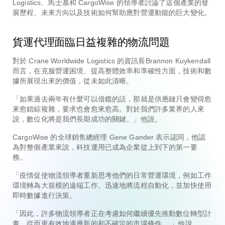
Logistics、馬士基和 CargoWise 的領導者討論了這個產業的發
展歷程、未來方向以及技術如何幫助應對營運動能的巨大變化。
貨運代理面臨日益複雜的物流問題
對於
Crane Worldwide Logistics 的資訊長
Brannon Kuykendall
而言，在克服營運困境、提高整體效率和準確性方面，技術和數
據所展現出來的價值，從未如此清晰。
「如果過去兩年有什麼可以借鑑的話，那就是供應鏈只會變得愈
來愈錯綜複雜，要求也會愈來愈高。對於我們許多業界的人來
說，數位化將是我們長期成功的關鍵。」他說。
CargoWise 的全球銷售總經理 Gene Gander 表示認同，他認
為對整個產業來說，科技運用已成為企業從上到下的第一要
務。
「疫情促使物流領導者重新思考他們的日常營運環境，例如工作
環境轉為大規模的遠端工作、迅速地將流程自動化，並加快使用
即時數據進行決策。
「因此，許多物流領導者正在考慮如何繼續優先推動數位轉型計
畫，從而更有效地適應新的和不確定的市場條件
。」他說。