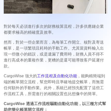
對於每天必須進行多次的財務核算流程，許多供應鏈企業
都要求極高的精確度及效率。
然而，對於一些企業而言，為每筆工作開立、核對及寄送
帳單，是一項繁瑣且耗時的手動工作。尤其當資料輸入出
現一些微小的錯誤，或是遺漏了費用時，財務人員不得不
進行高成本的重複作業，更糟的是還可能導致客戶延遲付
款。
CargoWise 強大的
工作流程及自動化功能
，能夠精簡端到
端的帳單開立流程，幫您即時且準確地提交帳單，而無需
任何額外的手動作業。此外，系統已經預先配置了這些工
作流程工具，所需進行的相關設置也比想像中的簡單。
CargoWise 透過工作流程驅動自動化功能，以三種方式幫
助您簡化帳單開立流程：