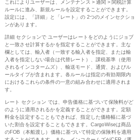
これによりユーザーは、メンテナンス > 通関 > 関税計算
ルールに進み、新規ルールを設定することができます。
設定には、「詳細」と「レート」の 2つのメインセクショ
ンがあります。
詳細
セクションで
ユーザーはレートをどのようにジョブ
と一致させ計算するかを指定することができます。主な
欄としては、輸入者（一致する輸入者を指定、または輸
入者を指定しない場合は代替レート）、課税基準（使用
されるインコタームズ）、輸送モード、通貨、およびル
ールタイプが含まれます。各ルールは指定の有効期限内
におけるこれらの条件の一意の組み合わせに適用されま
す。
レート
セクション
では、申告価格に基づいて保険料がど
のように適用されるかを定義することができます。定額
料金を設定することもできれば、指定した価格幅に基づ
いた割合を設定することもできます。CargoWiseは商品
のFOB（本船渡し）価格に基づいて特定の保険料を適用
することができます。また、インコタームズがCFR（運