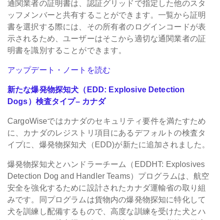
通関業者の証明書は、認証グリッドで指定した他のスタ
ッフメンバーと共有することができます。一覧から証明
書を選択する際には、その所有者のログインコードが表
示されるため、ユーザーはそこから適切な通関業者の証
明書を識別することができます。
アップデート・ノートを読む
新たな爆発物探知犬（EDD: Explosive Detection
Dogs）検査タイプ– カナダ
CargoWiseではカナダのセキュリティ要件を満たすため
に、カナダのレジストリ項目にあるデフォルトの検査タ
イプに、爆発物探知犬（EDD)が新たに追加されました。
爆発物探知犬とハンドラーチーム（EDDHT: Explosives
Detection Dog and Handler Teams）プログラムは、航空
安全を強化するために設計されたカナダ運輸省の取り組
みです。同プログラムは貨物内の爆発物探知に特化して
犬を訓練し配備するもので、高度な訓練を受けた犬とハ