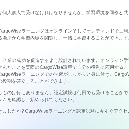
は個人個人で受けなければなりませんが、学習環境を同僚と共
rgoWiseラーニングはオンラインそしてオンデマンドでご利
る場所から学習内容を閲覧し、一緒に学習することができます
高め、企業の成功を促進するよう設計されています。オンライン学
だことを実際のCargoWise環境で自分の役割に応用するこ
goWiseラーニングでの学習がしっかりと身に付き、CargoW
の役割を確立することができます。
、失うものは何もありません。認定試験は何回でも受けることがで
ラムを確認し、始められてください。
きましたか? CargoWiseラーニングと認定試験に今すぐアク