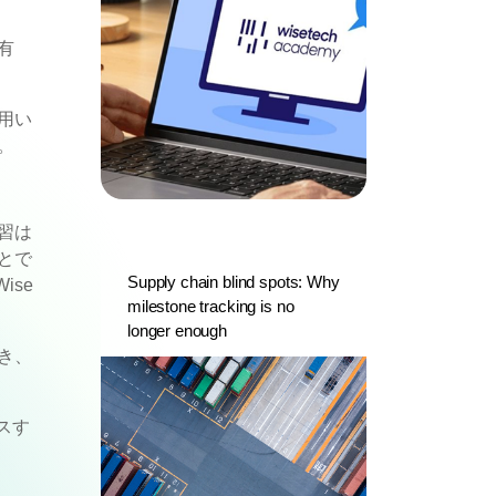
有
用い
。
習は
とで
Supply chain blind spots: Why
ise
milestone tracking is no
longer enough
き、
セスす