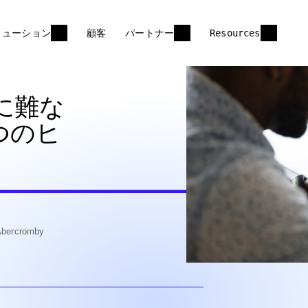
リューション
顧客
パートナー
Resources
験に難な
つのヒ
rcromby