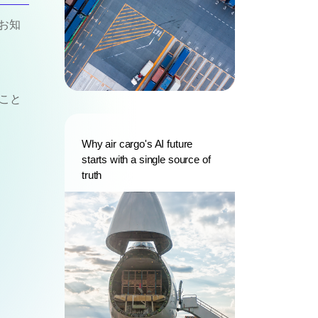
お知
ること
Why air cargo's AI future
starts with a single source of
truth