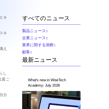
すべてのニュース
エキ
製品ニュース
スキ
企業ニュース
業界に関する洞察
備え
顧客
最新ニュース
らし
は週ご
What's new in WiseTech
Academy: July 2026
自分