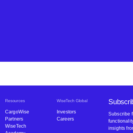
Subscri
Resources
WiseTech Global
CargoWise
Investors
Subscribe 
Partners
Careers
functionali
WiseTech
insights fr