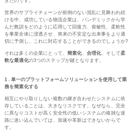
きたのです。
世界のサプライチェーンが前例のない混乱に見舞われ続
ける中、成功している物流企業は、パンデミックから学
んだ教訓をどのように応用して回復力、俊敏性、柔軟性
を事業全体に浸透させ、将来の不安定な出来事をより適
切に予測し、これに対応することができるのでしょうか?
それは多くの企業にとって、
簡素化
、
合理化
、そして
柔
軟な最適化
の3つのステップが鍵となります。
1 . 単一のプラットフォームソリューションを使用して業
務を簡素化する
相互にやり取りしない複数の継ぎ合わせたシステムに依
存していることは、大きなリスクです。なぜなら、完全
に異なりコストが高く安全性の低いシステムの複雑な迷
路に迷い込んでいては、加速や革新はできないからで
す。