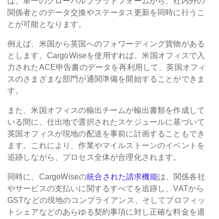
ば、単一のグローバルプラットフォームから、社内外の
関係者とのデータ交換やステータス更新を同時に行うこ
とが可能となります。
例えば、米国から英国へのフォワーディング貨物がある
とします。CargoWiseを使用すれば、米国オフィスで入
力されたACE申告書のデータを再利用して、英国オフィ
スのさまざまな部門が通関準備を開始することができま
す。
また、米国オフィスの輸出チームが輸出書類を作成して
いる間に、仕出地で選択されたスケジュールに基づいて
英国オフィスが現地の配送を事前に計画することもでき
ます。これにより、作業やマイルストーンのイベントを
追跡しながら、プロセス全体が合理化されます。
同時に、CargoWiseの
統合された請求機能
は、関係各社
やサービスの支払いに関するすべてを追跡し、VATから
GSTなどの現地のコンプライアンス、そしてプロフィッ
トシェアなどのあらゆる契約事項に対し正確な料金を適