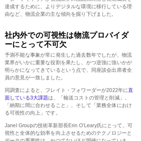
達成するために、よりデジタルな環境に移行している理
由など、物流企業の主な傾向を掘り下げました。
社内外での可視性は物流プロバイダ
ーにとって不可欠
予測不能な事象が常に発生した過去数年でしたが、物流
業界がいかに重要な役割を果たし、かつ逆強に強いかが
明らかになってきているという点で、同座談会出席者全
員の意見が一致しました。
同調査によると、フレイト・フォワーダーが2022年に
直
面している3大課題
は、「輸送コストの管理と削減」、
「納期に間に合わせること」、そして「業務全体におけ
る可視性の向上」です。
Janel Groupの技術革新部長Erin O’Leary氏にとって、可
視性と全体的な効率を向上させるためのテクノロジーと
データの重要性は、かつてないほど明確になっていま