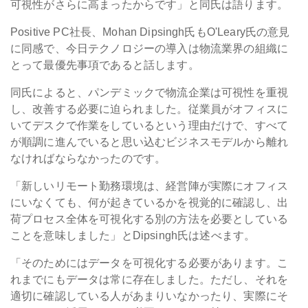
可視性がさらに高まったからです」と同氏は語ります。
Positive PC社長、Mohan Dipsingh氏もO'Leary氏の意見
に同感で、今日テクノロジーの導入は物流業界の組織に
とって最優先事項であると話します。
同氏によると、パンデミックで物流企業は可視性を重視
し、改善する必要に迫られました。従業員がオフィスに
いてデスクで作業をしているという理由だけで、すべて
が順調に進んでいると思い込むビジネスモデルから離れ
なければならなかったのです。
「新しいリモート勤務環境は、経営陣が実際にオフィス
にいなくても、何が起きているかを視覚的に確認し、出
荷プロセス全体を可視化する別の方法を必要としている
ことを意味しました」とDipsingh氏は述べます。
「そのためにはデータを可視化する必要があります。こ
れまでにもデータは常に存在しました。ただし、それを
適切に確認している人があまりいなかったり、実際にそ