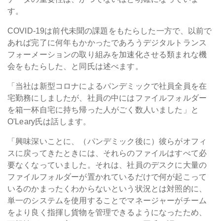
す。
COVID-19は前代未聞の課題をもたらした一方で、以前で
あれば完了に何年もかかったであろうデジタルトランス
フォーメーションの取り組みを加速化させる類まれな機
会をもたらした、と同氏は述べます。
「当社は新型コロナによるパンデミックで社員全員を在
宅勤務にしましたが、社員の中にはファイルフォルダー
を箱一杯自宅に持ち帰った人がごく数人いました」と
O'Leary氏は話します。
「興味深いことに、（パンデミック後に）彼らがオフィ
スに戻ってきたときには、それらのファイルはすべて必
要なくなっていました。それは、社員のデスクに大量の
ファイルフォルダーが置かれているだけで何が起こって
いるのかまったくわからないという状況とは対照的に、
単一のシステムを使用することでマネージャーがチーム
をより良く指揮し貨物を管理できるようになったため、