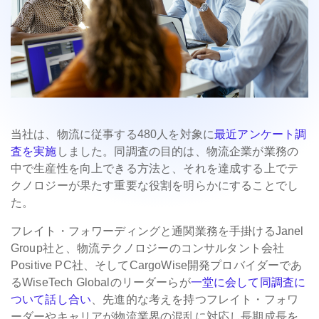
当社は、物流に従事する480人を対象に
最近アンケート調
査を実施
しました。同調査の目的は、物流企業が業務の
中で生産性を向上できる方法と、それを達成する上でテ
クノロジーが果たす重要な役割を明らかにすることでし
た。
フレイト・フォワーディングと通関業務を手掛けるJanel
Group社と、物流テクノロジーのコンサルタント会社
Positive PC社、そしてCargoWise開発プロバイダーであ
るWiseTech Globalのリーダーらが
一堂に会して同調査に
ついて話し合い
、先進的な考えを持つフレイト・フォワ
ーダーやキャリアが物流業界の混乱に対応し長期成長を