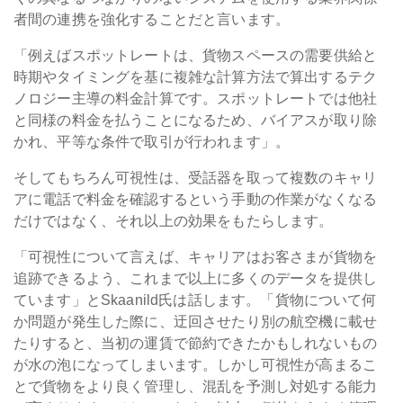
者間の連携を強化することだと言います。
「例えばスポットレートは、貨物スペースの需要供給と
時期やタイミングを基に複雑な計算方法で算出するテク
ノロジー主導の料金計算です。スポットレートでは他社
と同様の料金を払うことになるため、バイアスが取り除
かれ、平等な条件で取引が行われます」。
そしてもちろん可視性は、受話器を取って複数のキャリ
アに電話で料金を確認するという手動の作業がなくなる
だけではなく、それ以上の効果をもたらします。
「可視性について言えば、キャリアはお客さまが貨物を
追跡できるよう、これまで以上に多くのデータを提供し
ています」とSkaanild氏は話します。「貨物について何
か問題が発生した際に、迂回させたり別の航空機に載せ
たりすると、当初の運賃で節約できたかもしれないもの
が水の泡になってしまいます。しかし可視性が高まるこ
とで貨物をより良く管理し、混乱を予測し対処する能力