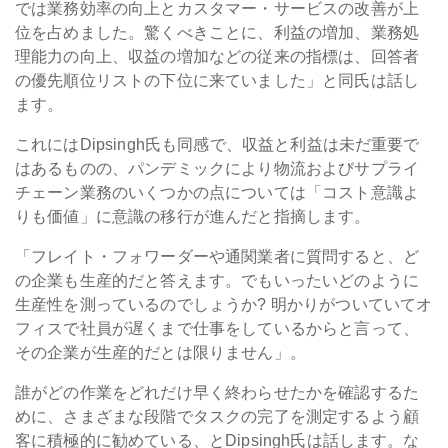
では業務効率の向上とカスタマー・サービスの改善が上
位を占めました。驚くべきことに、利益の増加、業務処
理能力の向上、収益の増加などの従来の指標は、回答者
の優先順位リストの下位に来ていました」と同氏は話し
ます。
これにはDipsingh氏も同感で、収益と利益は未だ重要で
はあるものの、パンデミックにより物流およびサプライ
チェーン業務のいくつかの点については「コスト意識よ
りも価値」に意識の移行が進んだと指摘します。
「フレイト・フォワーダーや通関業者に質問すると、ど
の企業も生産的だと答えます。でもいったいどのように
生産性を測っているのでしょうか? 明かりがついていてオ
フィスで社員が遅くまで仕事をしているからと言って、
その企業が生産的だとは限りません」。
誰がどの作業をどれだけ早く終わらせたかを確認するた
めに、さまざまな段階でタスクの完了を測定するよう顧
客に積極的に勧めている、とDipsingh氏は話します。な