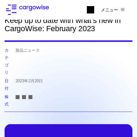
ニュースに戻る
メニュー
Keep up to date with what's new in
CargoWise: February 2023
カ
製品ニュース
テ
ゴ
リ
日
2023年2月20日
付
株
式