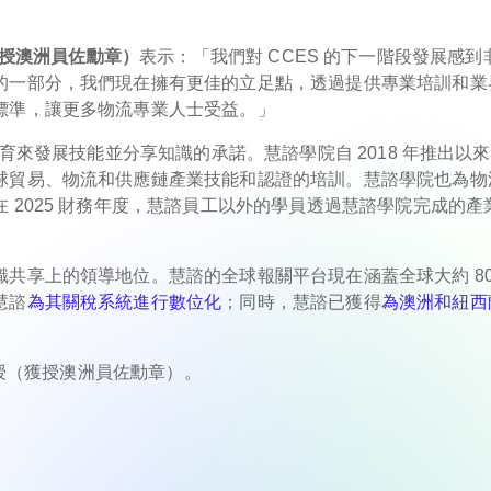
授（獲授澳洲員佐勳章）
表示：「我們對 CCES 的下一階段發展感到
的一部分，我們現在擁有更佳的立足點，透過提供專業培訓和業
標準，讓更多物流專業人士受益。」
教育來發展技能並分享知識的承諾。慧諮學院自 2018 年推出以
球貿易、物流和供應鏈產業技能和認證的培訓。慧諮學院也為物
 2025 財務年度，慧諮員工以外的學員透過慧諮學院完成的產
共享上的領導地位。慧諮的全球報關平台現在涵蓋全球大約 80
慧諮
為其關稅系統進行數位化
；同時，慧諮已獲得
為澳洲和紐西
on 教授（獲授澳洲員佐勳章）。