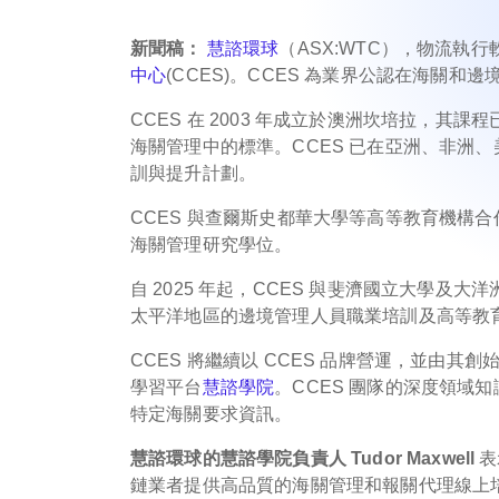
新聞稿：
慧諮環球
（ASX:WTC），物流執
中心
(CCES)。CCES 為業界公認在海關
CCES 在 2003 年成立於澳洲坎培拉，其課
海關管理中的標準。CCES 已在亞洲、非洲
訓與提升計劃。
CCES 與查爾斯史都華大學等高等教育機構
海關管理研究學位。
自 2025 年起，CCES 與斐濟國立大學及
太平洋地區的邊境管理人員職業培訓及高等教
CCES 將繼續以 CCES 品牌營運，並由其創始人
學習平台
慧諮學院
。CCES 團隊的深度領域
特定海關要求資訊。
慧諮環球的慧諮學院負責人 Tudor Maxwell
表
鏈業者提供高品質的海關管理和報關代理線上培