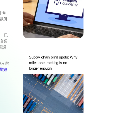
非常
界所
來，已
流業
業課
Supply chain blind spots: Why
milestone tracking is no
% 的
longer enough
蘭簽