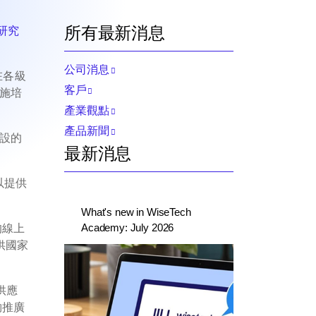
所有最新消息
研究
公司消息
在各級
客戶
實施培
產業觀點
產品新聞
開設的
最新消息
以提供
What's new in WiseTech
Academy: July 2026
的線上
供國家
供應
夠推廣