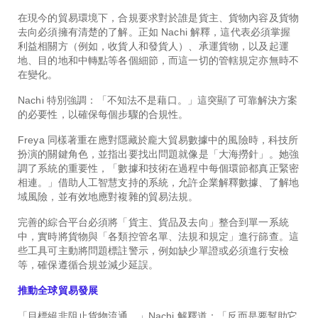
在現今的貿易環境下，合規要求對於誰是貨主、貨物內容及貨物
去向必須擁有清楚的了解。正如 Nachi 解釋，這代表必須掌握
利益相關方（例如，收貨人和發貨人）、承運貨物，以及起運
地、目的地和中轉點等各個細節，而這一切的管轄規定亦無時不
在變化。
Nachi 特別強調：「不知法不是藉口。」這突顯了可靠解決方案
的必要性，以確保每個步驟的合規性。
Freya 同樣著重在應對隱藏於龐大貿易數據中的風險時，科技所
扮演的關鍵角色，並指出要找出問題就像是「大海撈針」。她強
調了系統的重要性，「數據和技術在過程中每個環節都真正緊密
相連。」借助人工智慧支持的系統，允許企業解釋數據、了解地
域風險，並有效地應對複雜的貿易法規。
完善的綜合平台必須將「貨主、貨品及去向」整合到單一系統
中，實時將貨物與「各類控管名單、法規和規定」進行篩查。這
些工具可主動將問題標註警示，例如缺少單證或必須進行安檢
等，確保遵循合規並減少延誤。
推動全球貿易發展
「目標絕非阻止貨物流通，」Nachi 解釋道：「反而是要幫助它