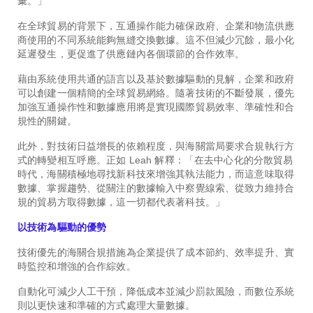
彙。」
在全球貿易的背景下，互通操作能力確保政府、企業和物流供應
商使用的不同系統能夠無縫交換數據。這不但減少冗餘，最小化
延遲發生，更促進了供應鏈內各個環節的合作效率。
藉由系統使用共通的語言以及基於數據驅動的見解，企業和政府
可以創建一個精簡的全球貿易網絡。隨著技術的不斷發展，優先
加強互通操作性和數據應用將是實現國際貿易效率、準確性和合
規性的關鍵。
此外，對技術日益增長的依賴程度，與海關當局要求合規執行方
式的轉變相互呼應。正如 Leah 解釋：「在去中心化的分散貿易
時代，海關積極地尋找新科技來增強其執法能力，而這意味取得
數據、掌握趨勢、從關注的數據輸入中察覺線索、從致力維持合
規的貿易方取得數據，這一切都代表著科技。」
以技術為驅動的優勢
技術優先的海關合規措施為企業提供了成本節約、效率提升、實
時監控和增強的合作綜效。
自動化可減少人工干預，降低成本並減少罰款風險，而數位系統
則以更快速和準確的方式處理大量數據。