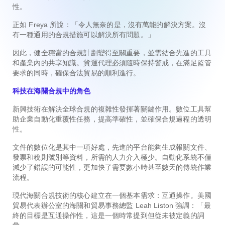
性。
正如 Freya 所說：「令人無奈的是，沒有萬能的解決方案。沒
有一種通用的合規措施可以解決所有問題。」
因此，健全穩當的合規計劃變得至關重要，並需結合先進的工具
和產業內的共享知識。貨運代理必須隨時保持警戒，在滿足監管
要求的同時，確保合法貿易的順利進行。
科技在海關合規中的角色
新興技術在解決全球合規的複雜性發揮著關鍵作用。數位工具幫
助企業自動化重覆性任務，提高準確性，並確保合規過程的透明
性。
文件的數位化是其中一項好處，先進的平台能夠生成報關文件、
發票和稅則號別等資料，所需的人力介入極少。自動化系統不僅
減少了錯誤的可能性，更加快了需要數小時甚至數天的傳統作業
流程。
現代海關合規技術的核心建立在一個基本需求：互通操作。美國
貿易代表辦公室的海關和貿易事務總監 Leah Liston 強調：「最
終的目標是互通操作性，這是一個時常提到但從未被定義的詞