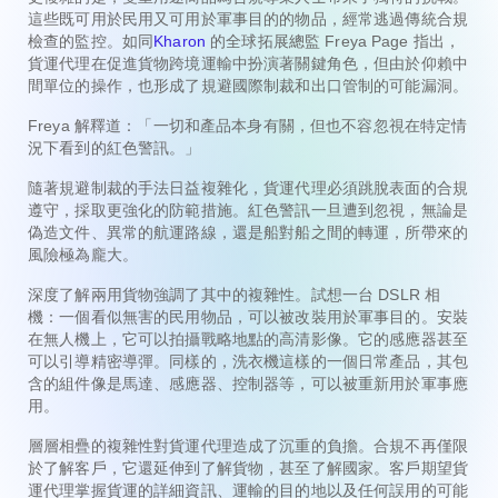
這些既可用於民用又可用於軍事目的的物品，經常逃過傳統合規
檢查的監控。如同
Kharon
的全球拓展總監 Freya Page 指出，
貨運代理在促進貨物跨境運輸中扮演著關鍵角色，但由於仰賴中
間單位的操作，也形成了規避國際制裁和出口管制的可能漏洞。
Freya 解釋道：「一切和產品本身有關，但也不容忽視在特定情
況下看到的紅色警訊。」
隨著規避制裁的手法日益複雜化，貨運代理必須跳脫表面的合規
遵守，採取更強化的防範措施。紅色警訊一旦遭到忽視，無論是
偽造文件、異常的航運路線，還是船對船之間的轉運，所帶來的
風險極為龐大。
深度了解兩用貨物強調了其中的複雜性。試想一台 DSLR 相
機：一個看似無害的民用物品，可以被改裝用於軍事目的。安裝
在無人機上，它可以拍攝戰略地點的高清影像。它的感應器甚至
可以引導精密導彈。同樣的，洗衣機這樣的一個日常產品，其包
含的組件像是馬達、感應器、控制器等，可以被重新用於軍事應
用。
層層相疊的複雜性對貨運代理造成了沉重的負擔。合規不再僅限
於了解客戶，它還延伸到了解貨物，甚至了解國家。客戶期望貨
運代理掌握貨運的詳細資訊、運輸的目的地以及任何誤用的可能