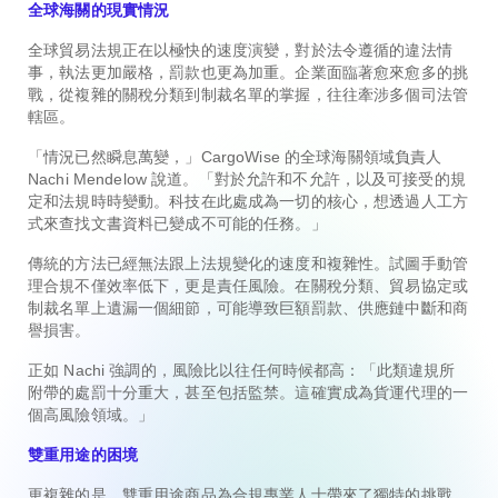
全球海關的現實情況
全球貿易法規正在以極快的速度演變，對於法令遵循的違法情
事，執法更加嚴格，罰款也更為加重。企業面臨著愈來愈多的挑
戰，從複雜的關稅分類到制裁名單的掌握，往往牽涉多個司法管
轄區。
「情況已然瞬息萬變，」CargoWise 的全球海關領域負責人
Nachi Mendelow 說道。「對於允許和不允許，以及可接受的規
定和法規時時變動。科技在此處成為一切的核心，想透過人工方
式來查找文書資料已變成不可能的任務。」
傳統的方法已經無法跟上法規變化的速度和複雜性。試圖手動管
理合規不僅效率低下，更是責任風險。在關稅分類、貿易協定或
制裁名單上遺漏一個細節，可能導致巨額罰款、供應鏈中斷和商
譽損害。
正如 Nachi 強調的，風險比以往任何時候都高：「此類違規所
附帶的處罰十分重大，甚至包括監禁。這確實成為貨運代理的一
個高風險領域。」
雙重用途的困境
更複雜的是，雙重用途商品為合規專業人士帶來了獨特的挑戰。