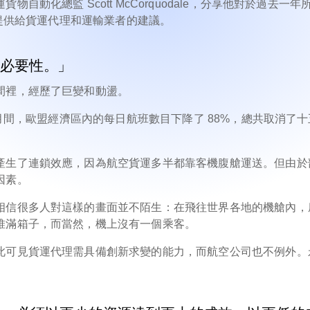
動化總監 Scott McCorquodale，分享他對於過去一年
，提供給貨運代理和運輸業者的建議。
的必要性。」
間裡，經歷了巨變和動盪。
五月間，歐盟經濟區內的每日航班數目下降了 88%，總共取消了
產生了連鎖效應，因為航空貨運多半都靠客機腹艙運送。但由於
因素。
相信很多人對這樣的畫面並不陌生：在飛往世界各地的機艙內，
堆滿箱子，而當然，機上沒有一個乘客。
此可見貨運代理需具備創新求變的能力，而航空公司也不例外。