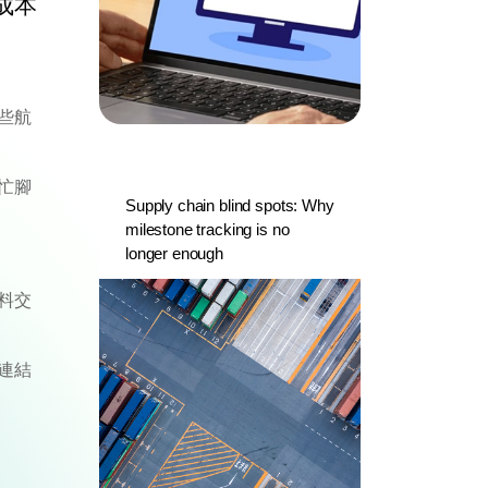
成本
些航
忙腳
Supply chain blind spots: Why
milestone tracking is no
longer enough
料交
連結