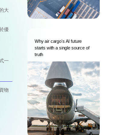
的大
於優
Why air cargo's AI future
starts with a single source of
truth
式一
貨物