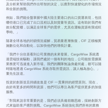
及分析來幫助我們作出明智的決定，以應對快速變化的市場情況
和全新的挑戰。
例如，我們能全盤掌握中國大陸主要港口的出口貨運表現，包括
哪些港口已完成了出口流程以及卸貨量等資訊。這有助於我們有
效分配貨櫃，以滿足全球客戶的需求，尤其在運輸資源有限或旺
季時。」
隨著全球各地的封鎖情況緩解，貿易量逐漸恢復，CIF 正積極實
施數位化和自動化，以加快他們的增長計畫。
「我們十分欣喜看到公司業務的未來發展。CargoWise 系統透
過雲端技術驅動，讓我們處於一個有利的地位，公司能按需擴展
業務更可迅速進入新市場。我們的團隊無論身處何處，都可以隨
時隨地透過 CargoWise 系統存取所需資訊，讓人極為放心。」
董先生說道。
投資於創新並且持續改進是 CIF 一貫秉持的經營原則。現在，
由於有更多的時間和資源，他們可以專注為客戶提供更多的加值
服務。
「對我來說非常重要的是，我們必須具備前瞻思維，採納創新方
式來協助客戶應對挑戰。CargoWise 系統強化我們所有的業務