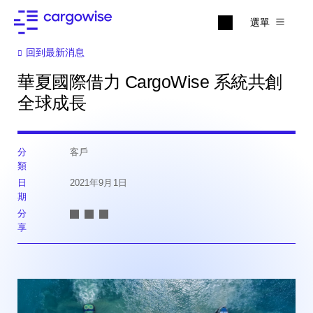
選單
回到最新消息
華夏國際借力 CargoWise 系統共創
全球成長
分
客戶
類
日
2021年9月1日
期
分
享