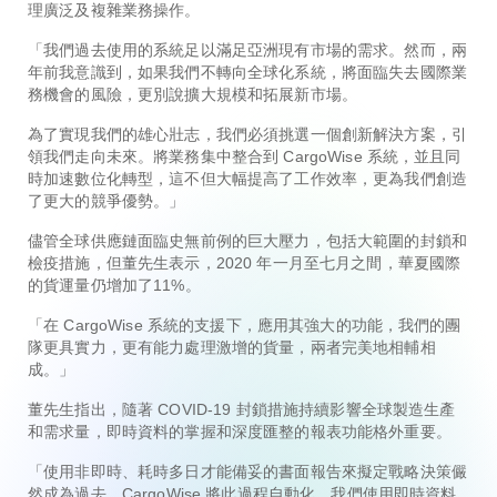
理廣泛及複雜業務操作。
「我們過去使用的系統足以滿足亞洲現有市場的需求。然而，兩
年前我意識到，如果我們不轉向全球化系統，將面臨失去國際業
務機會的風險，更別說擴大規模和拓展新市場。
為了實現我們的雄心壯志，我們必須挑選一個創新解決方案，引
領我們走向未來。將業務集中整合到 CargoWise 系統，並且同
時加速數位化轉型，這不但大幅提高了工作效率，更為我們創造
了更大的競爭優勢。」
儘管全球供應鏈面臨史無前例的巨大壓力，包括大範圍的封鎖和
檢疫措施，但董先生表示，2020 年一月至七月之間，華夏國際
的貨運量仍增加了11%。
「在 CargoWise 系統的支援下，應用其強大的功能，我們的團
隊更具實力，更有能力處理激增的貨量，兩者完美地相輔相
成。」
董先生指出，隨著 COVID-19 封鎖措施持續影響全球製造生產
和需求量，即時資料的掌握和深度匯整的報表功能格外重要。
「使用非即時、耗時多日才能備妥的書面報告來擬定戰略決策儼
然成為過去。CargoWise 將此過程自動化，我們使用即時資料