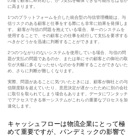
の場で顧客に即対応し、かつ支払を確保できる可能性もはるか
に高まります。
1つのプラットフォームを介した統合型の与信管理機能は、与
信リスクのある顧客と仕事をする際にも非常に効果を発揮しま
す。
顧客が与信の問題を抱えている場合、単一のシステムを
使用することで、その顧客との仕事を続行して支払を要求する
べきかどうかを迅速に判断することができます。
2つのつながりのないシステムを使用している場合、与信の問
題が支払の問題であるのか、または単にその顧客との御社の取
引が大幅に多くなったせいなのかを判断することができないた
め、さらに判断が難しくなります。
実際、問題があることに気づいたときには、顧客が御社との与
信限度額を超えていたり、意思決定が遅かったために別の会社
に取引を取られてしまう場合もあります。データにワンタッチ
でアクセスできる単一システムがこれらの重要なプロセスを加
速化します。
キャッシュフローは物流企業にとって極
めて重要ですが、パンデミックの影響で