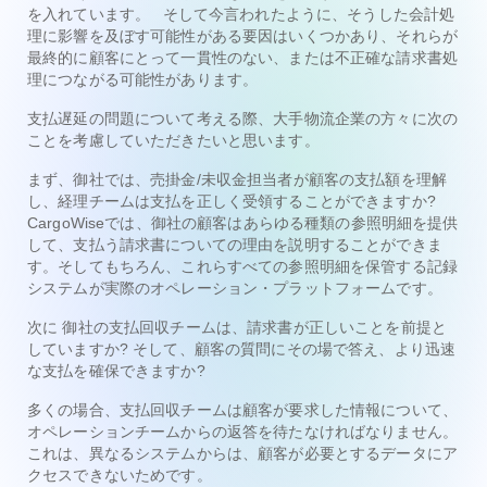
を入れています。
そして
今言われたように、そうした会計処
理に影響を及ぼす可能性がある要因はいくつかあり、それらが
最終的に顧客にとって一貫性のない、または不正確な請求書処
理につながる可能性があります。
支払遅延の問題について考える際、大手物流企業の方々に次の
ことを考慮していただきたいと思います。
まず、御社では、売掛金/未収金担当者が顧客の支払額を理解
し、経理チームは支払を正しく受領することができますか?
CargoWiseでは、御社の顧客はあらゆる種類の参照明細を提供
して、支払う請求書についての理由を説明することができま
す。そしてもちろん、これらすべての参照明細を保管する記録
システムが実際のオペレーション・プラットフォームです。
次に
御社の支払回収チームは、請求書が正しいことを前提と
していますか? そして、顧客の質問にその場で答え、より迅速
な支払を確保できますか?
多くの場合、支払回収チームは顧客が要求した情報について、
オペレーションチームからの返答を待たなければなりません。
これは、異なるシステムからは、顧客が必要とするデータにア
クセスできないためです。