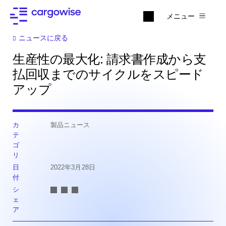
メニュー
ニュースに戻る
生産性の最大化: 請求書作成から支
払回収までのサイクルをスピード
アップ
カ
製品ニュース
テ
ゴ
リ
日
2022年3月28日
付
シ
ェ
ア