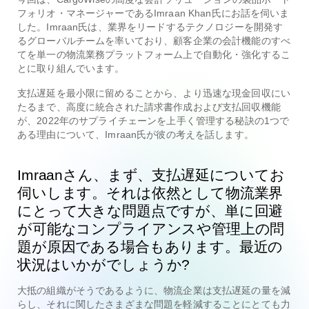
フォリオ・マネージャーであるImraan Khan氏にお話を伺いま
した。
Imraan氏は、業界をリードするテクノロジーを開発す
るグローバルチームを率いており、顧客企業の会計機能のすべ
てを単一の物流業務プラットフォーム上で自動化・強化するこ
とに取り組んでいます。
支払遅延を最小限に留めることから、より迅速な現金回収にい
たるまで、高度に統合された請求書作成および支払回収機能
が、2022年のサプライチェーンを上手く管理する秘訣の1つで
ある理由について、Imraan氏が彼の考えを話します。
Imraanさん、まず、支払遅延についてお
伺いします。それは依然として物流業界
にとって大きな問題点ですが、単に回避
が可能なコンプライアンスや管理上の問
題が原因である場合もあります。最近の
状況はいかがでしょうか?
大抵の組織がそうであるように、物流企業は支払遅延の量を減
らし、それに関したさまざまな問題を軽減することにとても力