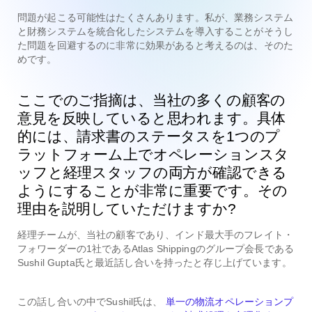
問題が起こる可能性はたくさんあります。私が、業務システム
と財務システムを統合化したシステムを導入することがそうし
た問題を回避するのに非常に効果があると考えるのは、そのた
めです。
ここでのご指摘は、当社の多くの顧客の
意見を反映していると思われます。具体
的には、請求書のステータスを1つのプ
ラットフォーム上でオペレーションスタ
ッフと経理スタッフの両方が確認できる
ようにすることが非常に重要です。その
理由を説明していただけますか?
経理チームが、当社の顧客であり、インド最大手のフレイト・
フォワーダーの1社であるAtlas Shippingのグループ会長である
Sushil Gupta氏と最近話し合いを持ったと存じ上げています。
この話し合いの中でSushil氏は、
単一の物流オペレーションプ