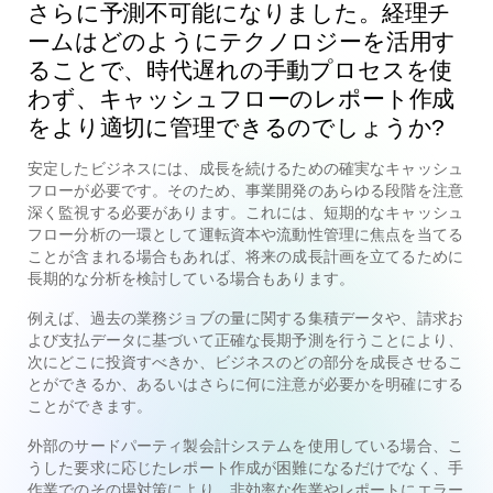
さらに予測不可能になりました。経理チ
ームはどのようにテクノロジーを活用す
ることで、時代遅れの手動プロセスを使
わず、キャッシュフローのレポート作成
をより適切に管理できるのでしょうか?
安定したビジネスには、成長を続けるための確実なキャッシュ
フローが必要です。そのため、事業開発のあらゆる段階を注意
深く監視する必要があります。これには、短期的なキャッシュ
フロー分析の一環として運転資本や流動性管理に焦点を当てる
ことが含まれる場合もあれば、将来の成長計画を立てるために
長期的な分析を検討している場合もあります。
例えば、過去の業務ジョブの量に関する集積データや、請求お
よび支払データに基づいて正確な長期予測を行うことにより、
次にどこに投資すべきか、ビジネスのどの部分を成長させるこ
とができるか、あるいはさらに何に注意が必要かを明確にする
ことができます。
外部のサードパーティ製会計システムを使用している場合、こ
うした要求に応じたレポート作成が困難になるだけでなく、手
作業でのその場対策により、非効率な作業やレポートにエラー