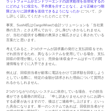
ラットフォームがエンドツーエンドの請求処理を合理化するの
にどのように役立ち、手作業を介すことなく、より正確かつ期
限どおりに請求書を送信できるようになったか
について、少
し詳しく話してくださったとのことです。
事実、Sushil氏はCargoWiseの会計ソリューションを「当社業
務の主力」とさえ呼んでおり、少し身びいきかもしれません
が、当社の提供する機能の奥深さと幅広さがよく表されている
言葉だと思います。
考えてみると、2つのチームが請求書の発行と支払回収をそれ
ぞれ担当するため、異なるシステムを使用している場合、支払
回収の管理が難しくなり、売掛金/未収金チームはすべての関
連情報をすぐに入手できません。
例えば、回収担当者が顧客に電話をかけて請求額を回収しよう
としている際に、特定の金額が請求された理由について質問さ
れるかもしれません。
2つのつながりのないシステムに依存している場合、その担当
者ができる最善の対応は、「申し訳ありませんがさらにお調べ
する必要がありますので、後ほどご連絡申し上げます」といっ
た具合になります。単一のシステムであれば、回収担当者がそ