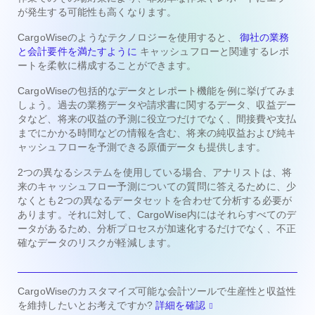
が発生する可能性も高くなります。
CargoWiseのようなテクノロジーを使用すると、
御社の業務
と会計要件を満たすように
キャッシュフローと関連するレポ
ートを柔軟に構成することができます。
CargoWiseの包括的なデータとレポート機能を例に挙げてみま
しょう。過去の業務データや請求書に関するデータ、収益デー
タなど、将来の収益の予測に役立つだけでなく、間接費や支払
までにかかる時間などの情報を含む、将来の純収益および純キ
ャッシュフローを予測できる原価データも提供します。
2つの異なるシステムを使用している場合、アナリストは、将
来のキャッシュフロー予測についての質問に答えるために、少
なくとも2つの異なるデータセットを合わせて分析する必要が
あります。それに対して、CargoWise内にはそれらすべてのデ
ータがあるため、分析プロセスが加速化するだけでなく、不正
確なデータのリスクが軽減します。
CargoWiseのカスタマイズ可能な会計ツールで生産性と収益性
を維持したいとお考えですか?
詳細を確認