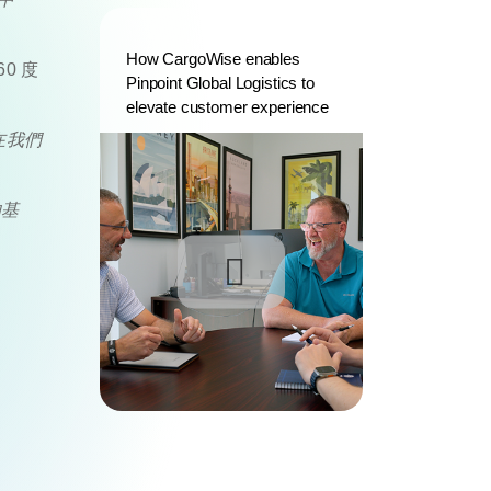
How CargoWise enables
0 度
Pinpoint Global Logistics to
elevate customer experience
在我們
的基