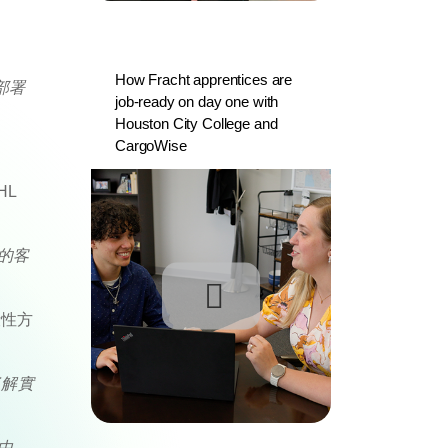
How Fracht apprentices are
部署
job-ready on day one with
Houston City College and
CargoWise
HL
的客
段性方
了解實
中