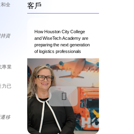
客戶
用性和全
How Houston City College
保持資
and WiseTech Academy are
preparing the next generation
of logistics professionals
貨代專業
生產力已
面遷移