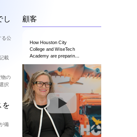
でし
顧客
する公
How Houston City
College and WiseTech
Academy are preparing
記載
the next generation of
logistics professionals
貨物の
選択
スを
が備