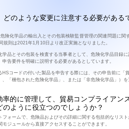
、どのような変更に注意する必要がある
4日、危険化学品の輸出入とその包装検験監督管理の関連問題に関
、同規則は2021年1月10日より改正実施となりました。
化学品とその包装を検査する当事者として、危険化学品目録に
、申告要件を明確に説明する必要があるとしています。
連するHSコードの付いた製品を申告する際には、その申告前に「
」、「梱包された危険化学品」、または「非危険化学品」）を
効率的に管理して、貿易コンプライアン
eはどのように役立つのでしょうか？
ラットフォームで、危険品およびその詳細に関する包括的なリスト
の通関モジュールから直接アクセスすることができます。