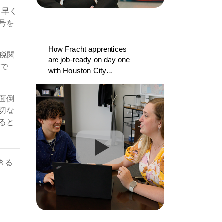
素早く
号を
How Fracht apprentices
税関
are job-ready on day one
要で
with Houston City
College and CargoWise
面倒
切な
ると
きる