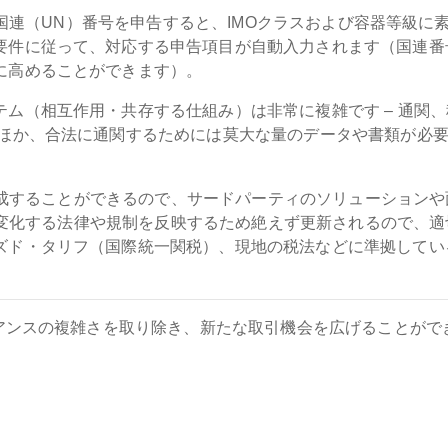
品の国連（UN）番号を申告すると、IMOクラスおよび容器等級に
要件に従って、対応する申告項目が自動入力されます（国連番
に高めることができます）。
ム（相互作用・共存する仕組み）は非常に複雑です – 通関、
るほか、合法に通関するためには莫大な量のデータや書類が必
に作成することができるので、サードパーティのソリューションや
eは変化する法律や規制を反映するため絶えず更新されるので、適
ズド・タリフ（国際統一関税）、現地の税法などに準拠してい
アンスの複雑さを取り除き、新たな取引機会を広げることがで