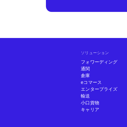
ソリューション
フォワーディング
通関
倉庫
eコマース
エンタープライズ
輸送
小口貨物
キャリア