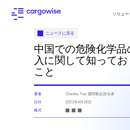
ソリュー
ニュースに戻る
中国での危険化学品
入に関して知ってお
こと
著者
Charles Yao 通関製品担当者
日付
2021年4月18日
株式