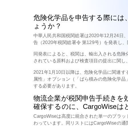
危険化学品を申告する際には
ょうか？
中華人民共和国税関総署は2020年12月2
告（2020年税関総署令 第129号）を発表し
同発表によると、税関は、輸出入される危険
されている原料および検査項目の提出に関し
2021年1月10日以降は、危険化学品に関
属性」オプション（「ばら積みの危険化学品
する必要があります。
物流企業が税関申告手続きを
確保するのに、CargoWis
CargoWiseは高度に統合された単一のプ
わっています。同リストにはCargoWise