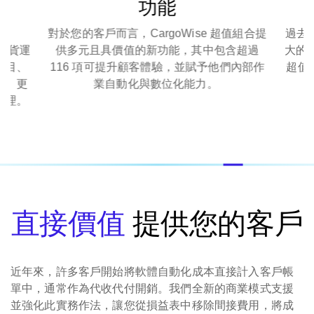
組
功能
，
對於您的客戶而言，CargoWise 超值組合提
過去
項與貨運
供多元且具價值的新功能，其中包含超過
大的新
項目、
116 項可提升顧客體驗，並賦予他們內部作
超值
益、更
業自動化與數位化能力。
管理。
直接價值
提供您的客戶
近年來，許多客戶開始將軟體自動化成本直接計入客戶帳
單中，通常作為代收代付開銷。我們全新的商業模式支援
並強化此實務作法，讓您從損益表中移除間接費用，將成