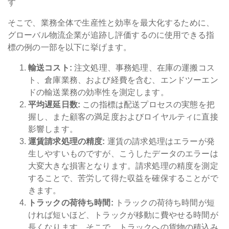
す
そこで、業務全体で生産性と効率を最大化するために、
グローバル物流企業が追跡し評価するのに使用できる指
標の例の一部を以下に挙げます。
輸送コスト:
注文処理、事務処理、在庫の運搬コス
ト、倉庫業務、および経費を含む、エンドツーエン
ドの輸送業務の効率性を測定します。
平均遅延日数:
この指標は配送プロセスの実態を把
握し、また顧客の満足度およびロイヤルティに直接
影響します。
運賃請求処理の精度:
運賃の請求処理はエラーが発
生しやすいものですが、こうしたデータのエラーは
大変大きな損害となります。請求処理の精度を測定
することで、苦労して得た収益を確保することがで
きます。
トラックの荷待ち時間:
トラックの荷待ち時間が短
ければ短いほど、トラックが移動に費やせる時間が
長くなります。そこで、トラックへの貨物の積込み